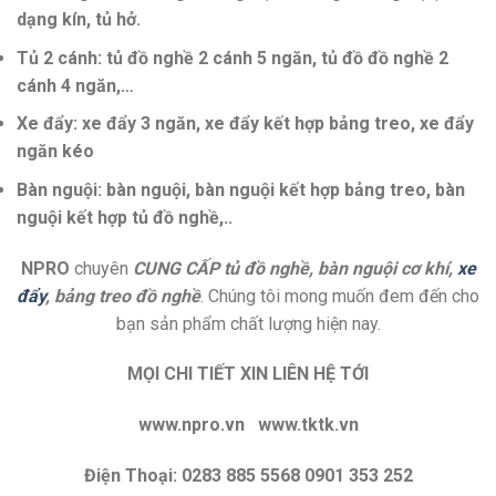
dạng kín, tủ hở.
Tủ 2 cánh: tủ đồ nghề 2 cánh 5 ngăn, tủ đồ đồ nghề 2
cánh 4 ngăn,…
Xe đẩy: xe đẩy 3 ngăn, xe đẩy kết hợp bảng treo, xe đẩy
ngăn kéo
Bàn nguội: bàn nguội, bàn nguội kết hợp bảng treo, bàn
nguội kết hợp tủ đồ nghề,..
NPRO
chuyên
CUNG CẤP
tủ đồ nghề, bàn nguội cơ khí,
xe
đẩy
, bảng treo đồ nghề
. Chúng tôi mong muốn đem đến cho
bạn sản phẩm chất lượng hiện nay.
MỌI CHI TIẾT XIN LIÊN HỆ TỚI
www.npro.vn www.tktk.vn
Điện Thoại: 0283 885 5568 0901 353 252