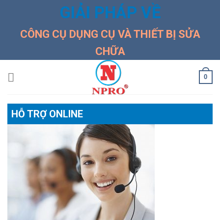
Skip
GIẢI PHÁP VỀ
to
content
CÔNG CỤ DỤNG CỤ VÀ THIẾT BỊ SỬA
CHỮA
0
HỖ TRỢ ONLINE