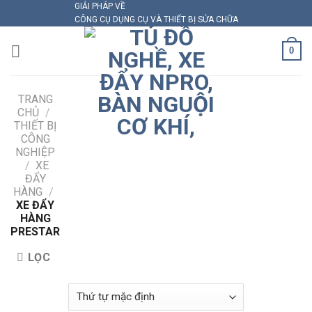
GIẢI PHÁP VỀ
Skip
CÔNG CỤ DỤNG CỤ VÀ THIẾT BỊ SỬA CHỮA
to
content
0
TRANG
CHỦ
/
THIẾT BỊ
CÔNG
NGHIỆP
/
XE
ĐẨY
HÀNG
/
XE ĐẨY
HÀNG
PRESTAR
LỌC