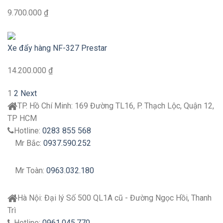
9.700.000 ₫
Xe đẩy hàng NF-327 Prestar
14.200.000 ₫
1
2
Next
TP. Hồ Chí Minh:
169 Đường TL16, P. Thạch Lộc, Quận 12,
TP HCM
Hotline:
0283 855 568
Mr Bắc:
0937.590.252
Mr Toàn:
0963.032.180
Hà Nội:
Đại lý
Số 500 QL1A cũ - Đường Ngọc Hồi, Thanh
Trì
Hotline:
0961.045.770