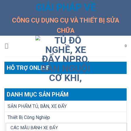
Skip
GIẢI PHÁP VỀ
to
content
CÔNG CỤ DỤNG CỤ VÀ THIẾT BỊ SỬA
CHỮA
0
HỖ TRỢ ONLINE
DANH MỤC SẢN PHẨM
SẢN PHẨM TỦ, BÀN, XE ĐẨY
Thiết Bị Công Nghiệp
CÁC MẪU BÁNH XE ĐẨY