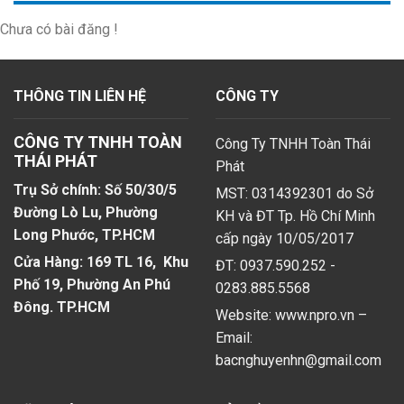
Chưa có bài đăng !
THÔNG TIN LIÊN HỆ
CÔNG TY
CÔNG TY TNHH TOÀN
Công Ty TNHH Toàn Thái
THÁI PHÁT
Phát
Trụ Sở chính: Số 50/30/5
MST: 0314392301 do Sở
Đường Lò Lu, Phường
KH và ĐT Tp. Hồ Chí Minh
Long Phước, TP.HCM
cấp ngày 10/05/2017
Cửa Hàng: 169 TL 16, Khu
ĐT: 0937.590.252 -
Phố 19, Phường An Phú
0283.885.5568
Đông. TP.HCM
Website: www.npro.vn –
Email:
bacnghuyenhn@gmail.com