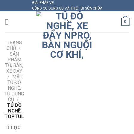
GIẢI PHÁP VỀ
Skip
CÔNG CỤ DỤNG CỤ VÀ THIẾT BỊ SỬA CHỮA
to
content
0
TRANG
CHỦ
/
SẢN
PHẨM
TỦ, BÀN,
XE ĐẨY
/
MẪU
TỦ ĐỒ
NGHỀ,
TỦ DỤNG
CỤ
/
TỦ ĐỒ
NGHỀ
TOPTUL
LỌC