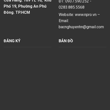
Cửa Hàng: 169 TL 16, Khu
ĐT: 0937.590.252 -
Phố 19, Phường An Phú
0283.885.5568
Đông. TP.HCM
Website: www.npro.vn –
Email:
bacnghuyenhn@gmail.com
ĐĂNG KÝ
BẢN ĐỒ