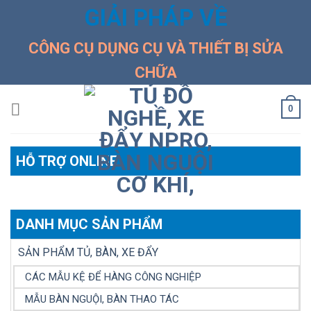
Skip
GIẢI PHÁP VỀ
to
content
CÔNG CỤ DỤNG CỤ VÀ THIẾT BỊ SỬA
CHỮA
0
HỖ TRỢ ONLINE
DANH MỤC SẢN PHẨM
SẢN PHẨM TỦ, BÀN, XE ĐẨY
CÁC MẪU KỆ ĐỂ HÀNG CÔNG NGHIỆP
MẪU BÀN NGUỘI, BÀN THAO TÁC