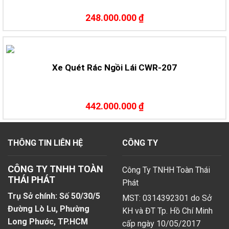
248.000.000 ₫
Xe Quét Rác Ngồi Lái CWR-207
442.000.000 ₫
THÔNG TIN LIÊN HỆ
CÔNG TY
CÔNG TY TNHH TOÀN
Công Ty TNHH Toàn Thái
THÁI PHÁT
Phát
Trụ Sở chính: Số 50/30/5
MST: 0314392301 do Sở
Đường Lò Lu, Phường
KH và ĐT Tp. Hồ Chí Minh
Long Phước, TP.HCM
cấp ngày 10/05/2017