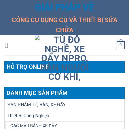
Skip
GIẢI PHÁP VỀ
to
content
CÔNG CỤ DỤNG CỤ VÀ THIẾT BỊ SỬA
CHỮA
0
HỖ TRỢ ONLINE
DANH MỤC SẢN PHẨM
SẢN PHẨM TỦ, BÀN, XE ĐẨY
Thiết Bị Công Nghiệp
CÁC MẪU BÁNH XE ĐẨY