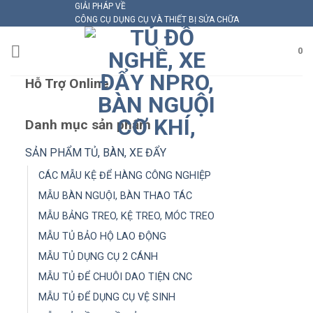
GIẢI PHÁP VỀ
Skip
CÔNG CỤ DỤNG CỤ VÀ THIẾT BỊ SỬA CHỮA
to
content
0
Hỗ Trợ Online
Danh mục sản phẩm
SẢN PHẨM TỦ, BÀN, XE ĐẨY
CÁC MẪU KỆ ĐỂ HÀNG CÔNG NGHIỆP
MẪU BÀN NGUỘI, BÀN THAO TÁC
MẪU BẢNG TREO, KỆ TREO, MÓC TREO
MẪU TỦ BẢO HỘ LAO ĐỘNG
MẪU TỦ DỤNG CỤ 2 CÁNH
MẪU TỦ ĐỂ CHUÔI DAO TIỆN CNC
MẪU TỦ ĐỂ DỤNG CỤ VỆ SINH