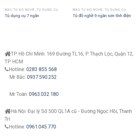
MẪU TỦ ĐỒ NGHỀ, TỦ DỤNG CỤ
MẪU TỦ ĐỒ NGHỀ, TỦ DỤNG CỤ
Tủ dụng cụ 7 ngăn
Tủ đồ nghề 9 ngăn sơn tĩnh điện
TP. Hồ Chí Minh:
169 Đường TL16, P. Thạch Lộc, Quận 12,
TP HCM
Hotline:
0283 855 568
Mr Bắc:
0937.590.252
Mr Toàn:
0963.032.180
Hà Nội:
Đại lý
Số 500 QL1A cũ - Đường Ngọc Hồi, Thanh
Trì
Hotline:
0961.045.770