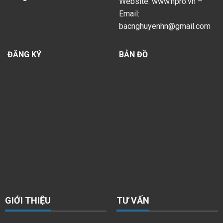
Website: www.npro.vn –
Email:
bacnghuyenhn@gmail.com
ĐĂNG KÝ
BẢN ĐỒ
GIỚI THIỆU
TƯ VẤN