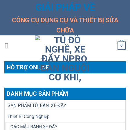
Skip
GIẢI PHÁP VỀ
to
content
CÔNG CỤ DỤNG CỤ VÀ THIẾT BỊ SỬA
CHỮA
0
HỖ TRỢ ONLINE
DANH MỤC SẢN PHẨM
SẢN PHẨM TỦ, BÀN, XE ĐẨY
Thiết Bị Công Nghiệp
CÁC MẪU BÁNH XE ĐẨY