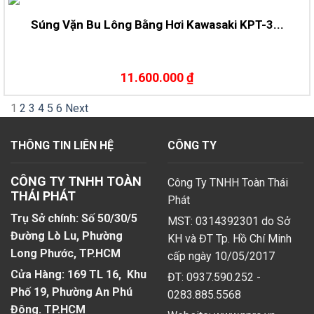
Súng Vặn Bu Lông Bằng Hơi Kawasaki KPT-3...
11.600.000 ₫
1
2
3
4
5
6
Next
THÔNG TIN LIÊN HỆ
CÔNG TY
CÔNG TY TNHH TOÀN
Công Ty TNHH Toàn Thái
THÁI PHÁT
Phát
Trụ Sở chính: Số 50/30/5
MST: 0314392301 do Sở
Đường Lò Lu, Phường
KH và ĐT Tp. Hồ Chí Minh
Long Phước, TP.HCM
cấp ngày 10/05/2017
Cửa Hàng: 169 TL 16, Khu
ĐT: 0937.590.252 -
Phố 19, Phường An Phú
0283.885.5568
Đông. TP.HCM