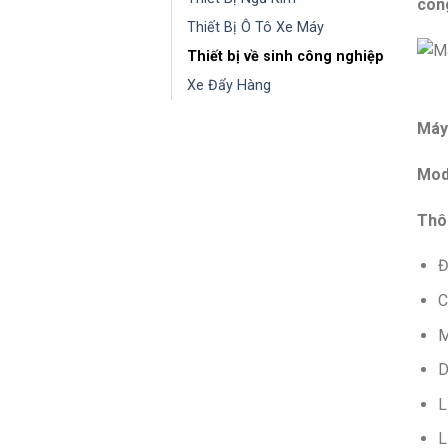
con
Thiết Bị Ô Tô Xe Máy
Thiết bị về sinh công nghiệp
Xe Đẩy Hàng
Máy
Mod
Thô
Đ
C
M
D
L
L