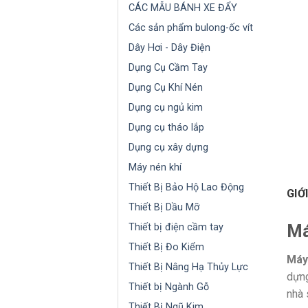
CÁC MẪU BÁNH XE ĐẨY
Các sản phẩm bulong-ốc vít
Dây Hơi - Dây Điện
Dụng Cụ Cầm Tay
Dụng Cụ Khí Nén
Dụng cụ ngủ kim
Dụng cụ tháo lắp
Dụng cụ xây dựng
Máy nén khí
Thiết Bị Bảo Hộ Lao Động
GIỚ
Thiết Bị Dầu Mỡ
Má
Thiết bị điện cầm tay
Thiết Bị Đo Kiểm
Máy
Thiết Bị Nâng Hạ Thủy Lực
dựng
Thiết bị Ngành Gỗ
nhà 
Thiết Bị Ngũ Kim