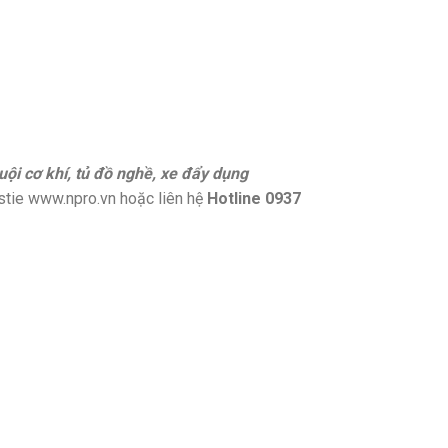
uội cơ khí, tủ đồ nghề, xe đẩy dụng
stie www.npro.vn hoặc liên hệ
Hotline 0937