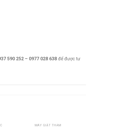
937 590 252 – 0977 028 638
để được tư
ÁC
MÁY GIẶT THẢM