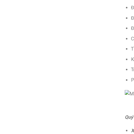
Đ
Đ
Đ
C
T
K
T
P
Quý
X