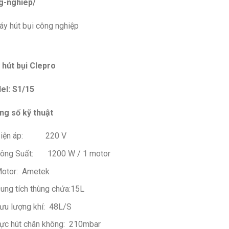
g-nghiep/
 hút bụi Clepro
el: S1/15
ng số kỹ thuật
iện áp: 220 V
ông Suất: 1200 W / 1 motor
otor: Ametek
ung tích thùng chứa:15L
ưu lượng khí: 48L/S
ực hút chân không: 210mbar