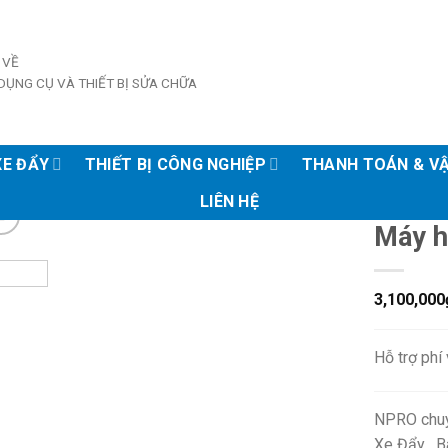
 VỀ
DỤNG CỤ VÀ THIẾT BỊ SỬA CHỮA
XE ĐẨY
THIẾT BỊ CÔNG NGHIỆP
THANH TOÁN & V
LIÊN HỆ
Máy h
3,100,000
Hỗ trợ phí
NPRO chuy
Xe Đẩy , B