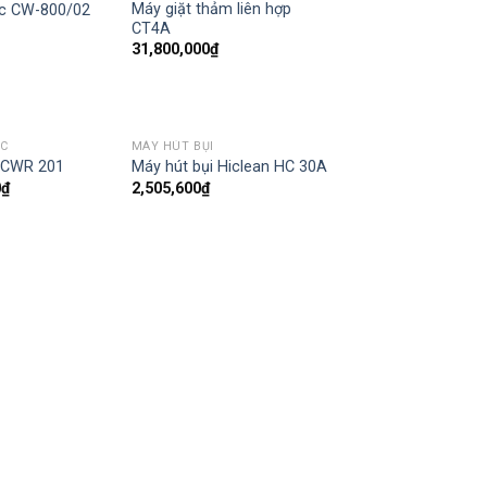
Máy giặt thảm liên hợp
ác CW-800/02
CT4A
31,800,000
₫
ÁC
MÁY HÚT BỤI
c CWR 201
Máy hút bụi Hiclean HC 30A
0
₫
2,505,600
₫