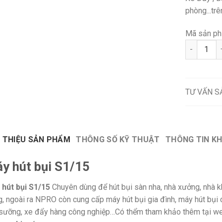
phòng...tr
Mã sản ph
Máy hút bụ
TƯ VẤN 
I THIỆU SẢN PHẨM
THÔNG SỐ KỸ THUẬT
THÔNG TIN K
y hút bụi S1/15
 hút bụi S1/15
Chuyên dùng để hút bụi sàn nha, nhà xưởng, nhà k
, ngoài ra NPRO còn cung cấp máy hút bụi gia đình, máy hút bụi 
sưỡng, xe đẩy hàng công nghiệp…Có thểm tham khảo thêm tại w