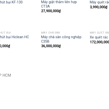
Máy giặt thảm liên hợp
hút bụi KF-130
Máy quét r
CT3A
3,990,000
₫
27,900,000
₫
HÚT BỤI
MÁY CHÀ SÀN
MÁY QUÉT R
hút bụi Hiclean HC
Máy chà sàn công nghiệp
Xe quét rá
T
C35B
172,000,00
0,000
₫
36,000,000
₫
TP HCM