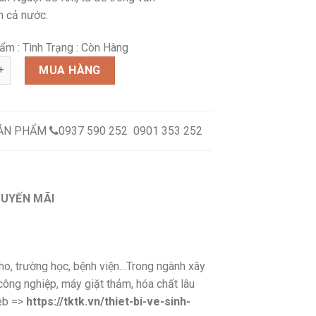
ên cả nước.
ẩm :
Tình Trạng : Còn Hàng
i S1/15 số lượng
MUA HÀNG
SẢN PHẨM
0937 590 252 0901 353 252
HUYẾN MÃI
ho, trường học, bệnh viện…Trong ngành xây
công nghiệp, máy giặt thảm, hóa chất lâu
eb =>
https://tktk.vn/thiet-bi-ve-sinh-