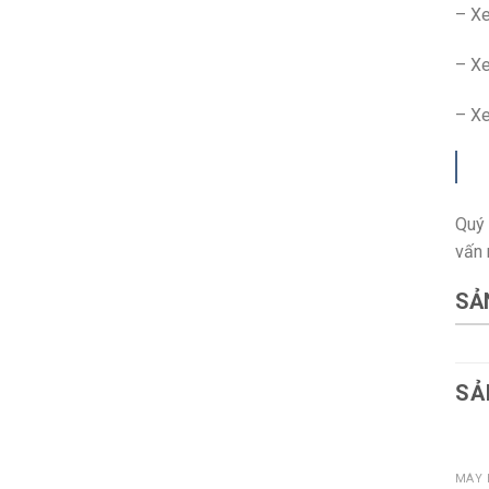
– Xe
– Xe
– Xe
Quý 
vấn 
SẢ
SẢ
MÁY 