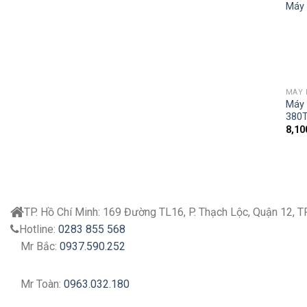
Máy 
MÁY 
Máy 
380
8,10
TP. Hồ Chí Minh:
169 Đường TL16, P. Thạch Lộc, Quận 12, 
Hotline:
0283 855 568
Mr Bắc:
0937.590.252
Mr Toàn:
0963.032.180