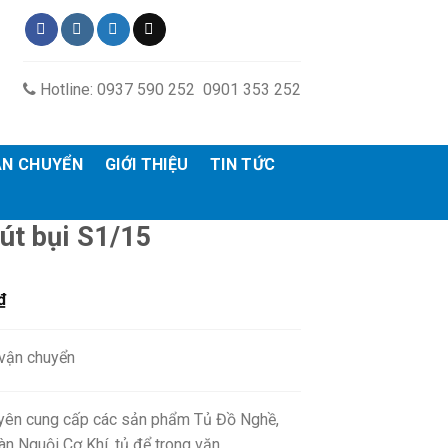
Hotline: 0937 590 252 0901 353 252
ẬN CHUYỂN
GIỚI THIỆU
TIN TỨC
út bụi S1/15
₫
 vận chuyển
ên cung cấp các sản phẩm Tủ Đồ Nghề,
àn Nguội Cơ Khí, tủ để trong văn