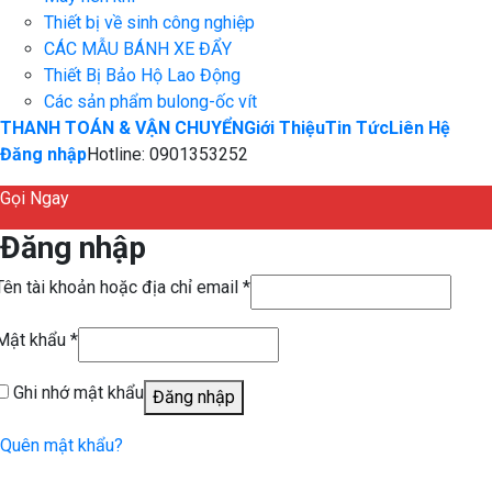
Thiết bị về sinh công nghiệp
CÁC MẪU BÁNH XE ĐẨY
Thiết Bị Bảo Hộ Lao Động
Các sản phẩm bulong-ốc vít
THANH TOÁN & VẬN CHUYỂN
Giới Thiệu
Tin Tức
Liên Hệ
Đăng nhập
Hotline: 0901353252
Gọi Ngay
Đăng nhập
Tên tài khoản hoặc địa chỉ email
*
Mật khẩu
*
Ghi nhớ mật khẩu
Đăng nhập
Quên mật khẩu?