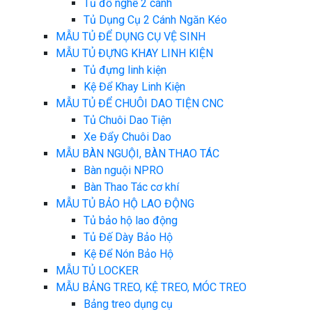
Tủ đồ nghề 2 cánh
Tủ Dụng Cụ 2 Cánh Ngăn Kéo
MẪU TỦ ĐỂ DỤNG CỤ VỆ SINH
MẪU TỦ ĐỰNG KHAY LINH KIỆN
Tủ đựng linh kiện
Kệ Để Khay Linh Kiện
MẪU TỦ ĐỂ CHUÔI DAO TIỆN CNC
Tủ Chuôi Dao Tiện
Xe Đẩy Chuôi Dao
MẪU BÀN NGUỘI, BÀN THAO TÁC
Bàn nguội NPRO
Bàn Thao Tác cơ khí
MẪU TỦ BẢO HỘ LAO ĐỘNG
Tủ bảo hộ lao động
Tủ Đế Dày Bảo Hộ
Kệ Để Nón Bảo Hộ
MẪU TỦ LOCKER
MẪU BẢNG TREO, KỆ TREO, MÓC TREO
Bảng treo dụng cụ