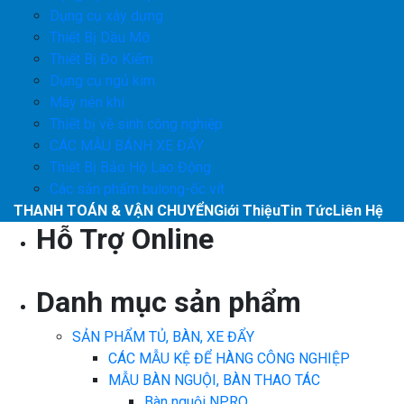
Dụng cụ xây dựng
Thiết Bị Dầu Mỡ
Thiết Bị Đo Kiểm
Dụng cụ ngủ kim
Máy nén khí
Thiết bị về sinh công nghiệp
CÁC MẪU BÁNH XE ĐẨY
Thiết Bị Bảo Hộ Lao Động
Các sản phẩm bulong-ốc vít
THANH TOÁN & VẬN CHUYỂN
Giới Thiệu
Tin Tức
Liên Hệ
Hỗ Trợ Online
Danh mục sản phẩm
SẢN PHẨM TỦ, BÀN, XE ĐẨY
CÁC MẪU KỆ ĐỂ HÀNG CÔNG NGHIỆP
MẪU BÀN NGUỘI, BÀN THAO TÁC
Bàn nguội NPRO