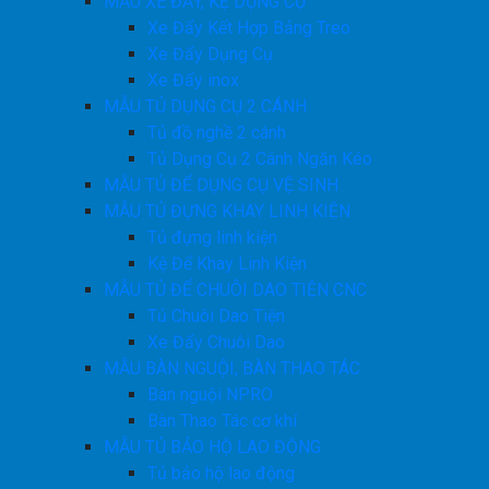
MẪU XE ĐẨY, KỆ DỤNG CỤ
Xe Đẩy Kết Hợp Bảng Treo
Xe Đẩy Dụng Cụ
Xe Đẩy inox
MẪU TỦ DỤNG CỤ 2 CÁNH
Tủ đồ nghề 2 cánh
Tủ Dụng Cụ 2 Cánh Ngăn Kéo
MẪU TỦ ĐỂ DỤNG CỤ VỆ SINH
MẪU TỦ ĐỰNG KHAY LINH KIỆN
Tủ đựng linh kiện
Kệ Để Khay Linh Kiện
MẪU TỦ ĐỂ CHUÔI DAO TIỆN CNC
Tủ Chuôi Dao Tiện
Xe Đẩy Chuôi Dao
MẪU BÀN NGUỘI, BÀN THAO TÁC
Bàn nguội NPRO
Bàn Thao Tác cơ khí
MẪU TỦ BẢO HỘ LAO ĐỘNG
Tủ bảo hộ lao động