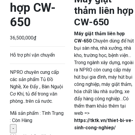
hợp CW-
thảm liên hợp
650
CW-650
Máy giặt thảm liên hợp
36,500,000
₫
CW-650
Chuyên dùng để hút
bụi sàn nha, nhà xưởng, nhà
Hỗ trợ phí vận chuyển
kho, trường học, bệnh viện…
Trong ngành xây dựng, ngoài
ra NPRO còn cung cấp máy
NPRO chuyên cung cấp
hút bụi gia đình, máy hút bụi
các sản phẩm Tủ Đồ
công nghiệp, máy giặt thảm,
Nghề, Xe Đẩy , Bàn Nguội
hóa chất lâu nhà sưỡng, xe
Cơ Khí, tủ để trong văn
đẩy hàng công nghiệp…Có
phòng...trên cả nước.
thểm tham khảo thêm tại
Mã sản phẩm :
Tình Trạng
web =>
: Còn Hàng
https://tktk.vn/thiet-bi-ve-
sinh-cong-nghiep/