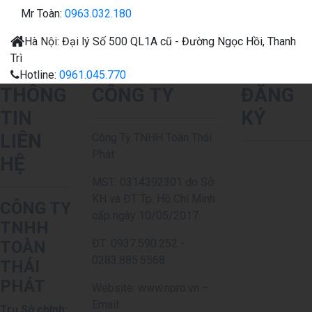
Mr Toàn:
0963.032.180
Hà Nội:
Đại lý
Số 500 QL1A cũ - Đường Ngọc Hồi, Thanh
Trì
Hotline:
0961.045.770
THÔNG
CÔNG TY
ĐĂNG
TIN
KÝ
LIÊN
Công Ty TNHH Toàn Thái
Phát
HỆ
MST: 0314392301 do Sở
KH và ĐT Tp. Hồ Chí Minh
CÔNG TY
cấp ngày 10/05/2017
TNHH
ĐT: 0937.590.252 -
TOÀN
0283.885.5568
THÁI
PHÁT
Website: www.npro.vn –
Email:
Trụ Sở chính: