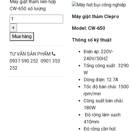
Máy giặt thảm liên hợp
CW-650 số lượng
Máy giặt thảm Clepro
Model: CW-650
Mua hàng
Thông số kỹ thuật
Điện áp: 220V-
TƯ VẤN SẢN PHẨM
240V/50HZ
0937 590 252 0901 353
Tổng công xuất : 3290
252
W
Dòng điện: 12.7A
Tốc độ bàn chải: 1500
rpm/min
Công suất bàn chải:
180W
Độ rộng làm sạch:
410mm
Độ rộng cần hút: