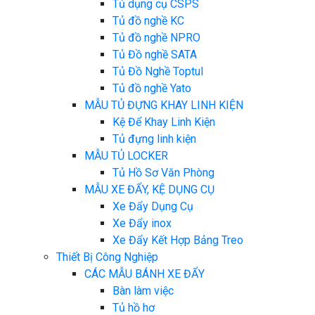
Tủ dụng cụ CSPS
Tủ đồ nghề KC
Tủ đồ nghề NPRO
Tủ Đồ nghề SATA
Tủ Đồ Nghề Toptul
Tủ đồ nghề Yato
MẪU TỦ ĐỰNG KHAY LINH KIỆN
Kệ Để Khay Linh Kiện
Tủ đựng linh kiện
MẪU TỦ LOCKER
Tủ Hồ Sơ Văn Phòng
MẪU XE ĐẨY, KỆ DỤNG CỤ
Xe Đẩy Dụng Cụ
Xe Đẩy inox
Xe Đẩy Kết Hợp Bảng Treo
Thiết Bị Công Nghiệp
CÁC MẪU BÁNH XE ĐẨY
Bàn làm việc
Tủ hồ hơ