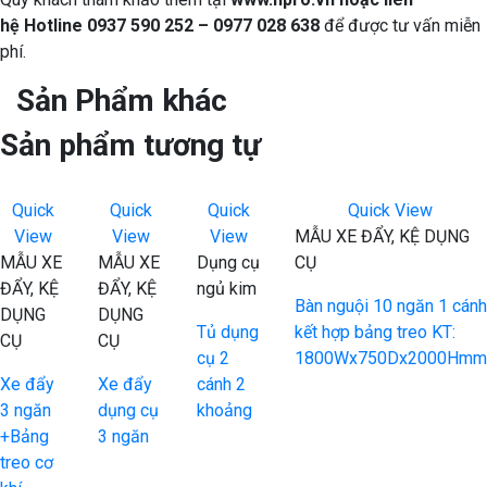
hệ Hotline 0937 590 252 – 0977 028 638
để được tư vấn miễn
phí.
Sản Phẩm khác
Sản phẩm tương tự
Quick
Quick
Quick
Quick View
View
View
View
MẪU XE ĐẨY, KỆ DỤNG
MẪU XE
MẪU XE
Dụng cụ
CỤ
ĐẨY, KỆ
ĐẨY, KỆ
ngủ kim
Bàn nguội 10 ngăn 1 cánh
DỤNG
DỤNG
Tủ dụng
kết hợp bảng treo KT:
CỤ
CỤ
cụ 2
1800Wx750Dx2000Hmm
Xe đẩy
Xe đẩy
cánh 2
3 ngăn
dụng cụ
khoảng
+Bảng
3 ngăn
treo cơ