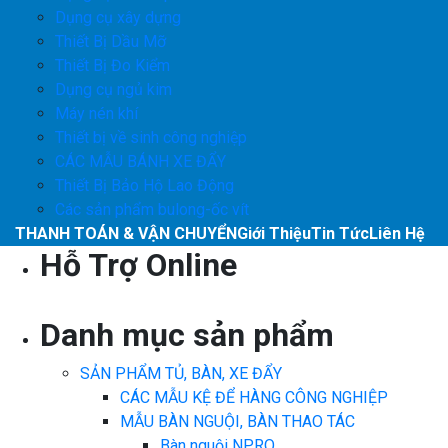
Dụng cụ xây dựng
Thiết Bị Dầu Mỡ
Thiết Bị Đo Kiểm
Dụng cụ ngủ kim
Máy nén khí
Thiết bị về sinh công nghiệp
CÁC MẪU BÁNH XE ĐẨY
Thiết Bị Bảo Hộ Lao Động
Các sản phẩm bulong-ốc vít
THANH TOÁN & VẬN CHUYỂN
Giới Thiệu
Tin Tức
Liên Hệ
Hỗ Trợ Online
Danh mục sản phẩm
SẢN PHẨM TỦ, BÀN, XE ĐẨY
CÁC MẪU KỆ ĐỂ HÀNG CÔNG NGHIỆP
MẪU BÀN NGUỘI, BÀN THAO TÁC
Bàn nguội NPRO