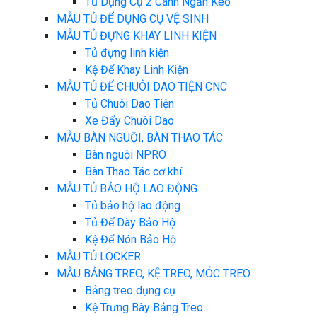
Tủ Dụng Cụ 2 Cánh Ngăn Kéo
MẪU TỦ ĐỂ DỤNG CỤ VỆ SINH
MẪU TỦ ĐỰNG KHAY LINH KIỆN
Tủ đựng linh kiện
Kệ Để Khay Linh Kiện
MẪU TỦ ĐỂ CHUÔI DAO TIỆN CNC
Tủ Chuôi Dao Tiện
Xe Đẩy Chuôi Dao
MẪU BÀN NGUỘI, BÀN THAO TÁC
Bàn nguội NPRO
Bàn Thao Tác cơ khí
MẪU TỦ BẢO HỘ LAO ĐỘNG
Tủ bảo hộ lao động
Tủ Đế Dày Bảo Hộ
Kệ Để Nón Bảo Hộ
MẪU TỦ LOCKER
MẪU BẢNG TREO, KỆ TREO, MÓC TREO
Bảng treo dụng cụ
Kệ Trưng Bày Bảng Treo