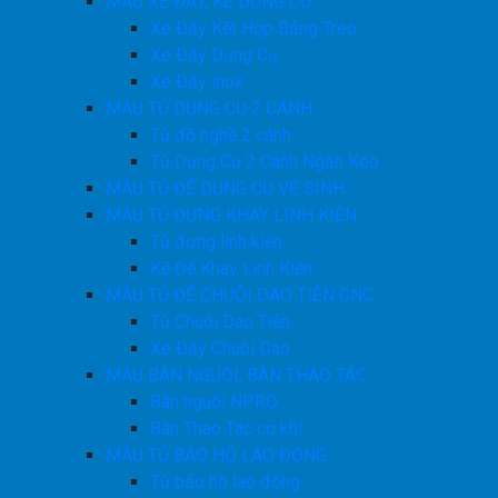
MẪU XE ĐẨY, KỆ DỤNG CỤ
Xe Đẩy Kết Hợp Bảng Treo
Xe Đẩy Dụng Cụ
Xe Đẩy inox
MẪU TỦ DỤNG CỤ 2 CÁNH
Tủ đồ nghề 2 cánh
Tủ Dụng Cụ 2 Cánh Ngăn Kéo
MẪU TỦ ĐỂ DỤNG CỤ VỆ SINH
MẪU TỦ ĐỰNG KHAY LINH KIỆN
Tủ đựng linh kiện
Kệ Để Khay Linh Kiện
MẪU TỦ ĐỂ CHUÔI DAO TIỆN CNC
Tủ Chuôi Dao Tiện
Xe Đẩy Chuôi Dao
MẪU BÀN NGUỘI, BÀN THAO TÁC
Bàn nguội NPRO
Bàn Thao Tác cơ khí
MẪU TỦ BẢO HỘ LAO ĐỘNG
Tủ bảo hộ lao động