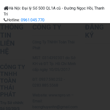
Hà Nội:
Đại lý
Số 500 QL1A cũ - Đường Ngọc Hồi, Thanh
Trì
Hotline:
0961.045.770
THÔNG
CÔNG TY
ĐĂNG
TIN
KÝ
LIÊN
Công Ty TNHH Toàn Thái
Phát
HỆ
MST: 0314392301 do Sở
KH và ĐT Tp. Hồ Chí Minh
CÔNG TY
cấp ngày 10/05/2017
TNHH
ĐT: 0937.590.252 -
TOÀN
0283.885.5568
THÁI
PHÁT
Website: www.npro.vn –
Email:
Trụ Sở chính:
bacnghuyenhn@gmail.com
Số 50/30/5