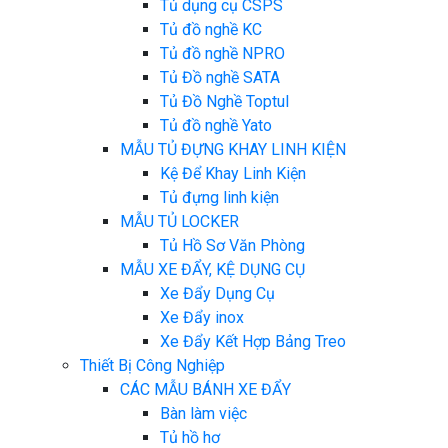
Tủ dụng cụ CSPS
Tủ đồ nghề KC
Tủ đồ nghề NPRO
Tủ Đồ nghề SATA
Tủ Đồ Nghề Toptul
Tủ đồ nghề Yato
MẪU TỦ ĐỰNG KHAY LINH KIỆN
Kệ Để Khay Linh Kiện
Tủ đựng linh kiện
MẪU TỦ LOCKER
Tủ Hồ Sơ Văn Phòng
MẪU XE ĐẨY, KỆ DỤNG CỤ
Xe Đẩy Dụng Cụ
Xe Đẩy inox
Xe Đẩy Kết Hợp Bảng Treo
Thiết Bị Công Nghiệp
CÁC MẪU BÁNH XE ĐẨY
Bàn làm việc
Tủ hồ hơ