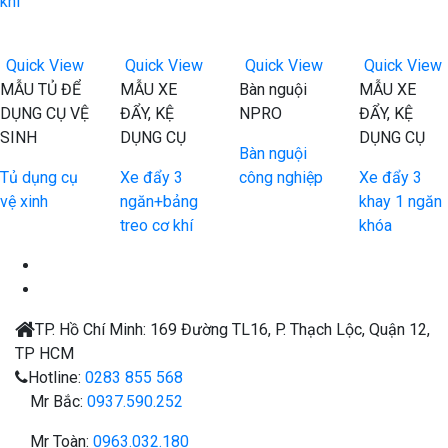
khí
Quick View
Quick View
Quick View
Quick View
MẪU TỦ ĐỂ
MẪU XE
Bàn nguội
MẪU XE
DỤNG CỤ VỆ
ĐẨY, KỆ
NPRO
ĐẨY, KỆ
SINH
DỤNG CỤ
DỤNG CỤ
Bàn nguội
Tủ dụng cụ
Xe đẩy 3
công nghiệp
Xe đẩy 3
vệ xinh
ngăn+bảng
khay 1 ngăn
treo cơ khí
khóa
TP. Hồ Chí Minh:
169 Đường TL16, P. Thạch Lộc, Quận 12,
TP HCM
Hotline:
0283 855 568
Mr Bắc:
0937.590.252
Mr Toàn:
0963.032.180