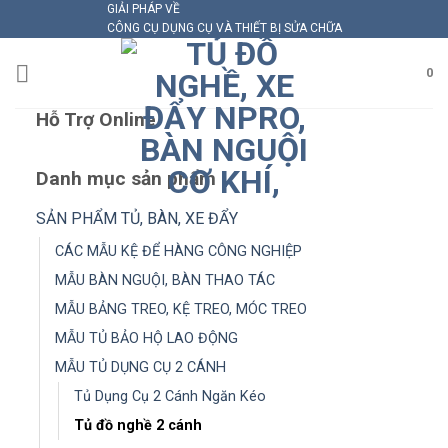
GIẢI PHÁP VỀ
Skip
CÔNG CỤ DỤNG CỤ VÀ THIẾT BỊ SỬA CHỮA
to
content
0
Hỗ Trợ Online
Danh mục sản phẩm
SẢN PHẨM TỦ, BÀN, XE ĐẨY
CÁC MẪU KỆ ĐỂ HÀNG CÔNG NGHIỆP
MẪU BÀN NGUỘI, BÀN THAO TÁC
MẪU BẢNG TREO, KỆ TREO, MÓC TREO
MẪU TỦ BẢO HỘ LAO ĐỘNG
MẪU TỦ DỤNG CỤ 2 CÁNH
Tủ Dụng Cụ 2 Cánh Ngăn Kéo
Tủ đồ nghề 2 cánh