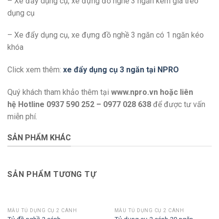
– Xe đẩy dụng cụ, xe đựng đồ nghề 3 ngăn kèm giá treo
dụng cụ
– Xe đẩy dụng cụ, xe đựng đồ nghề 3 ngăn có 1 ngăn kéo
khóa
Click xem thêm:
xe đẩy dụng cụ 3 ngăn tại NPRO
Quý khách tham khảo thêm tại
www.npro.vn
hoặc liên
hệ Hotline 0937 590 252 – 0977 028 638
để được tư vấn
miễn phí.
SẢN PHẨM KHÁC
SẢN PHẨM TƯƠNG TỰ
MẪU TỦ DỤNG CỤ 2 CÁNH
MẪU TỦ DỤNG CỤ 2 CÁNH
Tủ đồ nghề 2 cánh