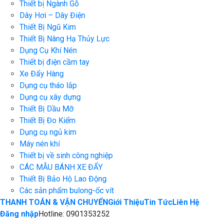
Thiết bị Ngành Gỗ
Dây Hơi – Dây Điện
Thiết Bị Ngũ Kim
Thiết Bị Nâng Hạ Thủy Lực
Dụng Cụ Khí Nén
Thiết bị điện cầm tay
Xe Đẩy Hàng
Dụng cụ tháo lắp
Dụng cụ xây dựng
Thiết Bị Dầu Mỡ
Thiết Bị Đo Kiểm
Dụng cụ ngủ kim
Máy nén khí
Thiết bị về sinh công nghiệp
CÁC MẪU BÁNH XE ĐẨY
Thiết Bị Bảo Hộ Lao Động
Các sản phẩm bulong-ốc vít
THANH TOÁN & VẬN CHUYỂN
Giới Thiệu
Tin Tức
Liên Hệ
Đăng nhập
Hotline: 0901353252