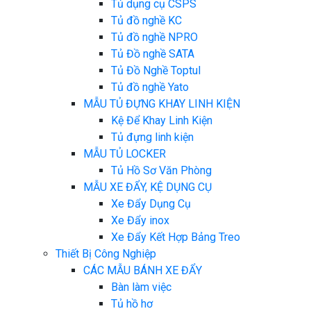
Tủ dụng cụ CSPS
Tủ đồ nghề KC
Tủ đồ nghề NPRO
Tủ Đồ nghề SATA
Tủ Đồ Nghề Toptul
Tủ đồ nghề Yato
MẪU TỦ ĐỰNG KHAY LINH KIỆN
Kệ Để Khay Linh Kiện
Tủ đựng linh kiện
MẪU TỦ LOCKER
Tủ Hồ Sơ Văn Phòng
MẪU XE ĐẨY, KỆ DỤNG CỤ
Xe Đẩy Dụng Cụ
Xe Đẩy inox
Xe Đẩy Kết Hợp Bảng Treo
Thiết Bị Công Nghiệp
CÁC MẪU BÁNH XE ĐẨY
Bàn làm việc
Tủ hồ hơ