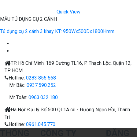
Quick View
MẪU TỦ DỤNG CỤ 2 CÁNH
Tủ dụng cụ 2 cánh 3 khay KT: 950Wx500Dx1800Hmm
TP. Hồ Chí Minh:
169 Đường TL16, P. Thạch Lộc, Quận 12,
TP HCM
Hotline:
0283 855 568
Mr Bắc:
0937.590.252
Mr Toàn:
0963.032.180
Hà Nội:
Đại lý
Số 500 QL1A cũ - Đường Ngọc Hồi, Thanh
Trì
Hotline:
0961.045.770
THÔNG
CÔNG TY
ĐĂNG