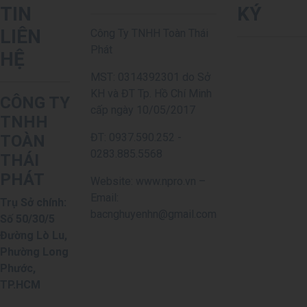
TIN
KÝ
LIÊN
Công Ty TNHH Toàn Thái
Phát
HỆ
MST: 0314392301 do Sở
KH và ĐT Tp. Hồ Chí Minh
CÔNG TY
cấp ngày 10/05/2017
TNHH
ĐT: 0937.590.252 -
TOÀN
0283.885.5568
THÁI
PHÁT
Website: www.npro.vn –
Email:
Trụ Sở chính:
bacnghuyenhn@gmail.com
Số 50/30/5
Đường Lò Lu,
Phường Long
Phước,
TP.HCM