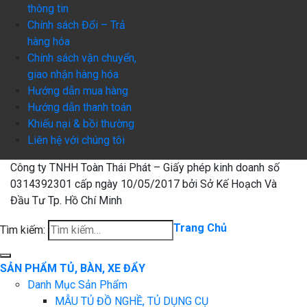
thông tin
Chính sách Đổi – Trả
hàng hóa
Chính sách vận chuyển,
giao nhận hàng hóa
Hướng dẫn mua hàng
Hướng dẫn thanh toán
Khiếu nại & bồi thường
Liên hệ với chúng tôi
Công ty TNHH Toàn Thái Phát – Giấy phép kinh doanh số
0314392301 cấp ngày 10/05/2017 bởi Sở Kế Hoạch Và
Đầu Tư Tp. Hồ Chí Minh
Trang Chủ
Tìm kiếm:
SẢN PHẨM TỦ, BÀN, XE ĐẨY
Danh Mục Sản Phẩm
MẪU TỦ ĐỒ NGHỀ, TỦ DỤNG CỤ