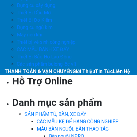
Dụng cụ xây dựng
Thiết Bị Dầu Mỡ
Thiết Bị Đo Kiểm
Dụng cụ ngủ kim
Máy nén khí
Thiết bị về sinh công nghiệp
CÁC MẪU BÁNH XE ĐẨY
Thiết Bị Bảo Hộ Lao Động
Các sản phẩm bulong-ốc vít
THANH TOÁN & VẬN CHUYỂN
Giới Thiệu
Tin Tức
Liên Hệ
Hỗ Trợ Online
Danh mục sản phẩm
SẢN PHẨM TỦ, BÀN, XE ĐẨY
CÁC MẪU KỆ ĐỂ HÀNG CÔNG NGHIỆP
MẪU BÀN NGUỘI, BÀN THAO TÁC
Bàn nguội NPRO