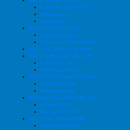
MẪU XE ĐẨY, KỆ DỤNG CỤ
Xe Đẩy Kết Hợp Bảng Treo
Xe Đẩy Dụng Cụ
Xe Đẩy inox
MẪU TỦ DỤNG CỤ 2 CÁNH
Tủ đồ nghề 2 cánh
Tủ Dụng Cụ 2 Cánh Ngăn Kéo
MẪU TỦ ĐỂ DỤNG CỤ VỆ SINH
MẪU TỦ ĐỰNG KHAY LINH KIỆN
Tủ đựng linh kiện
Kệ Để Khay Linh Kiện
MẪU TỦ ĐỂ CHUÔI DAO TIỆN CNC
Tủ Chuôi Dao Tiện
Xe Đẩy Chuôi Dao
MẪU BÀN NGUỘI, BÀN THAO TÁC
Bàn nguội NPRO
Bàn Thao Tác cơ khí
MẪU TỦ BẢO HỘ LAO ĐỘNG
Tủ bảo hộ lao động