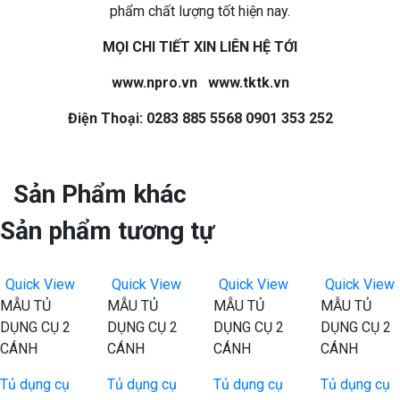
phẩm chất lượng tốt hiện nay.
MỌI CHI TIẾT XIN LIÊN HỆ TỚI
www.npro.vn www.tktk.vn
Điện Thoại: 0283 885 5568 0901 353 252
Sản Phẩm khác
Sản phẩm tương tự
Quick View
Quick View
Quick View
Quick View
MẪU TỦ
MẪU TỦ
MẪU TỦ
MẪU TỦ
DỤNG CỤ 2
DỤNG CỤ 2
DỤNG CỤ 2
DỤNG CỤ 2
CÁNH
CÁNH
CÁNH
CÁNH
Tủ dụng cụ
Tủ dụng cụ
Tủ dụng cụ
Tủ dụng cụ