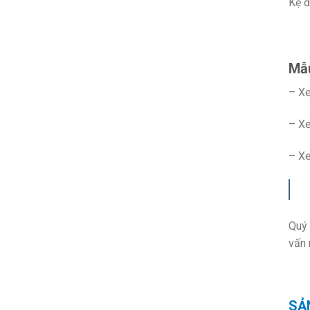
Kệ đ
Mẫu
– Xe
– Xe
– Xe
Quý 
vấn 
SẢ