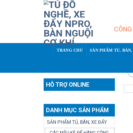
Skip
to
content
CÔNG 
TRANG CHỦ
SẢN PHẨM TỦ, BÀN,
HỖ TRỢ ONLINE
DANH MỤC SẢN PHẨM
SẢN PHẨM TỦ, BÀN, XE ĐẨY
CÁC MẪU KỆ ĐỂ HÀNG CÔNG