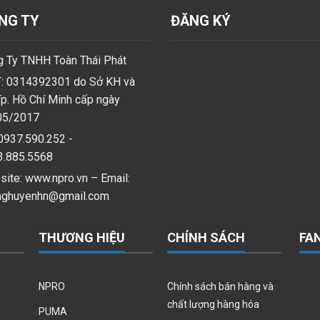
NG TY
ĐĂNG KÝ
 Ty TNHH Toàn Thái Phát
: 0314392301 do Sở KH và
p. Hồ Chí Minh cấp ngày
05/2017
0937.590.252 -
3.885.5568
ite: www.npro.vn – Email:
nghuyenhn@gmail.com
THƯƠNG HIỆU
CHÍNH SÁCH
FA
NPRO
Chính sách bán hàng và
chất lượng hàng hóa
PUMA