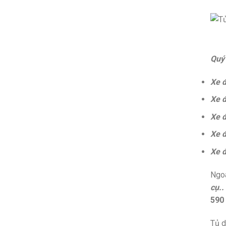
Quý
Xe 
Xe đ
Xe đ
Xe 
Xe đ
Ngoà
cụ..
590
Tủ d