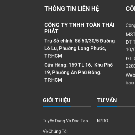
THÔNG TIN LIÊN HỆ
CÔ
CÔNG TY TNHH TOÀN THÁI
Công
PHÁT
MST
Trụ Sở chính: Số 50/30/5 Đường
ĐT T
Lò Lu, Phường Long Phước,
10/
TP.HCM
ĐT: 
Cửa Hàng: 169 TL 16, Khu Phố
028
19, Phường An Phú Đông.
Webs
TP.HCM
bac
GIỚI THIỆU
TƯ VẤN
Tuyển Dụng Và Đào Tạo
NPRO
Về Chúng Tôi