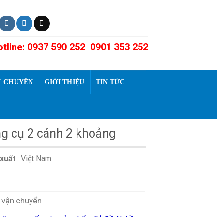
tline: 0937 590 252 0901 353 252
N CHUYỂN
GIỚI THIỆU
TIN TỨC
g cụ 2 cánh 2 khoảng
xuất
: Việt Nam
í vận chuyển