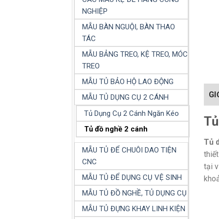
NGHIỆP
MẪU BÀN NGUỘI, BÀN THAO
TÁC
MẪU BẢNG TREO, KỆ TREO, MÓC
TREO
MẪU TỦ BẢO HỘ LAO ĐỘNG
GI
MẪU TỦ DỤNG CỤ 2 CÁNH
Tủ Dụng Cụ 2 Cánh Ngăn Kéo
Tủ
Tủ đồ nghề 2 cánh
Tủ 
MẪU TỦ ĐỂ CHUÔI DAO TIỆN
thiế
CNC
tại 
MẪU TỦ ĐỂ DỤNG CỤ VỆ SINH
khoả
MẪU TỦ ĐỒ NGHỀ, TỦ DỤNG CỤ
MẪU TỦ ĐỰNG KHAY LINH KIỆN