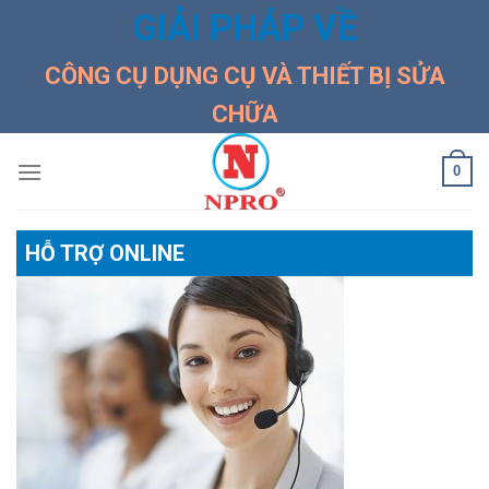
Skip
GIẢI PHÁP VỀ
to
content
CÔNG CỤ DỤNG CỤ VÀ THIẾT BỊ SỬA
CHỮA
0
HỖ TRỢ ONLINE