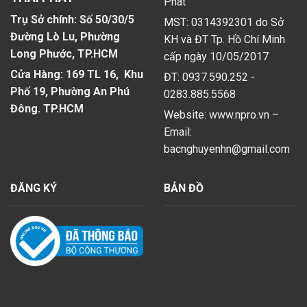
Phát
Trụ Sở chính: Số 50/30/5
MST: 0314392301 do Sở
Đường Lò Lu, Phường
KH và ĐT Tp. Hồ Chí Minh
Long Phước, TP.HCM
cấp ngày 10/05/2017
Cửa Hàng: 169 TL 16, Khu
ĐT: 0937.590.252 -
Phố 19, Phường An Phú
0283.885.5568
Đông. TP.HCM
Website: www.npro.vn –
Email:
bacnghuyenhn@gmail.com
ĐĂNG KÝ
BẢN ĐỒ