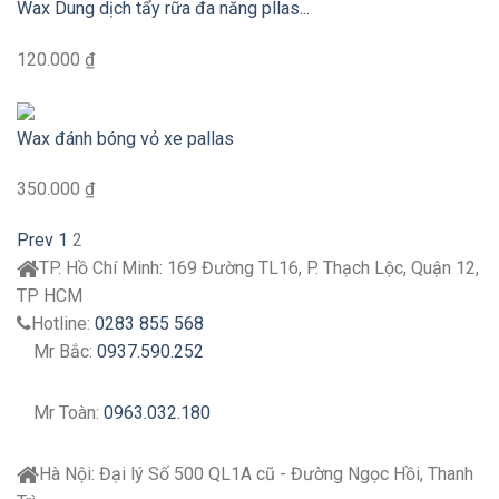
Wax Dung dịch tẩy rữa đa năng pllas...
120.000 ₫
Wax đánh bóng vỏ xe pallas
350.000 ₫
Prev
1
2
TP. Hồ Chí Minh:
169 Đường TL16, P. Thạch Lộc, Quận 12,
TP HCM
Hotline:
0283 855 568
Mr Bắc:
0937.590.252
Mr Toàn:
0963.032.180
Hà Nội:
Đại lý
Số 500 QL1A cũ - Đường Ngọc Hồi, Thanh