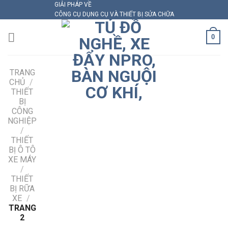
GIẢI PHÁP VỀ
Skip
CÔNG CỤ DỤNG CỤ VÀ THIẾT BỊ SỬA CHỮA
to
content
0
TRANG
CHỦ
/
THIẾT
BỊ
CÔNG
NGHIỆP
/
THIẾT
BỊ Ô TÔ
XE MÁY
/
THIẾT
BỊ RỮA
XE
/
TRANG
2