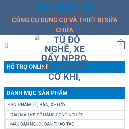
Skip
GIẢI PHÁP VỀ
to
content
CÔNG CỤ DỤNG CỤ VÀ THIẾT BỊ SỬA
CHỮA
0
HỖ TRỢ ONLINE
DANH MỤC SẢN PHẨM
SẢN PHẨM TỦ, BÀN, XE ĐẨY
CÁC MẪU KỆ ĐỂ HÀNG CÔNG NGHIỆP
MẪU BÀN NGUỘI, BÀN THAO TÁC