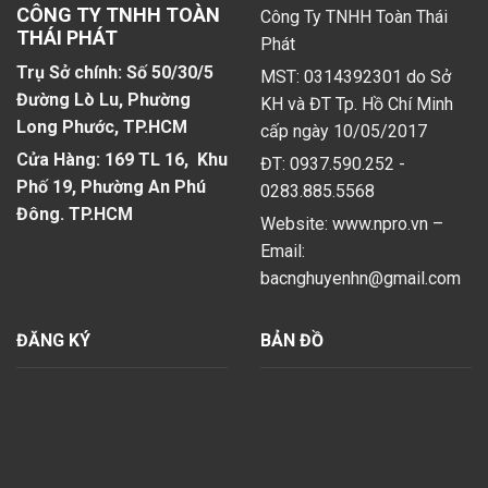
CÔNG TY TNHH TOÀN
Công Ty TNHH Toàn Thái
THÁI PHÁT
Phát
Trụ Sở chính: Số 50/30/5
MST: 0314392301 do Sở
Đường Lò Lu, Phường
KH và ĐT Tp. Hồ Chí Minh
Long Phước, TP.HCM
cấp ngày 10/05/2017
Cửa Hàng: 169 TL 16, Khu
ĐT: 0937.590.252 -
Phố 19, Phường An Phú
0283.885.5568
Đông. TP.HCM
Website: www.npro.vn –
Email:
bacnghuyenhn@gmail.com
ĐĂNG KÝ
BẢN ĐỒ