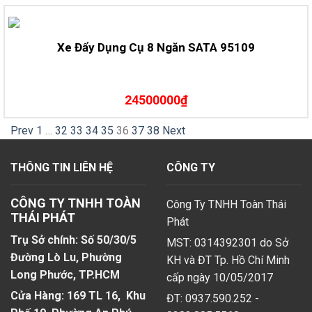
Xe Đẩy Dụng Cụ 8 Ngăn SATA 95109
24500000₫
Prev
1
…
32
33
34
35
36
37
38
Next
THÔNG TIN LIÊN HỆ
CÔNG TY
CÔNG TY TNHH TOÀN
Công Ty TNHH Toàn Thái
THÁI PHÁT
Phát
Trụ Sở chính: Số 50/30/5
MST: 0314392301 do Sở
Đường Lò Lu, Phường
KH và ĐT Tp. Hồ Chí Minh
Long Phước, TP.HCM
cấp ngày 10/05/2017
Cửa Hàng: 169 TL 16, Khu
ĐT: 0937.590.252 -