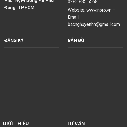
Phố 19, Phường An Phú
0283.885.5568
Đông. TP.HCM
Website: www.npro.vn –
Email:
bacnghuyenhn@gmail.com
ĐĂNG KÝ
BẢN ĐỒ
GIỚI THIỆU
TƯ VẤN