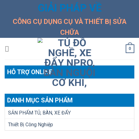
Skip
GIẢI PHÁP VỀ
to
content
CÔNG CỤ DỤNG CỤ VÀ THIẾT BỊ SỬA
CHỮA
0
HỖ TRỢ ONLINE
DANH MỤC SẢN PHẨM
SẢN PHẨM TỦ, BÀN, XE ĐẨY
Thiết Bị Công Nghiệp