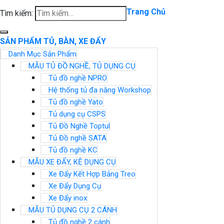
Trang Chủ
Tìm kiếm:
SẢN PHẨM TỦ, BÀN, XE ĐẨY
Danh Mục Sản Phẩm
MẪU TỦ ĐỒ NGHỀ, TỦ DỤNG CỤ
Tủ đồ nghề NPRO
Hệ thống tủ đa năng Workshop
Tủ đồ nghề Yato
Tủ dụng cụ CSPS
Tủ Đồ Nghề Toptul
Tủ Đồ nghề SATA
Tủ đồ nghề KC
MẪU XE ĐẨY, KỆ DỤNG CỤ
Xe Đẩy Kết Hợp Bảng Treo
Xe Đẩy Dụng Cụ
Xe Đẩy inox
MẪU TỦ DỤNG CỤ 2 CÁNH
Tủ đồ nghề 2 cánh