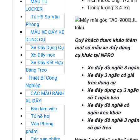
Kích thước ống: 1/2 inh
MẪU TỦ
Trong lượng: 3.4 kg
LOCKER
Tủ Hồ Sơ Văn
Phòng
MẪU XE ĐẨY, KỆ
DỤNG CỤ
Quý khách tham khảo thêm
một số mẫu xe đẩy dụng
Xe Đẩy Dụng Cụ
cụ khác tại NPRO
Xe Đẩy inox
Xe Đẩy Kết Hợp
Xe đẩy đồ nghề 3 ngăn
Bảng Treo
Xe đẩy 3 ngăn có giá
Thiết Bị Công
treo dụng cụ
Nghiệp
Xe đẩy dụng cụ 3 ngăn
CÁC MẪU BÁNH
có 1 ngăn kéo
XE ĐẨY
Xe đẩy đồ nghề có
Bàn làm việc
ngăn kéo khóa
Tủ hồ hơ
Xe đẩy đồ nghề 3 ngăn
Văn Phòng
có giá treo
phẩm
Các sản phẩm