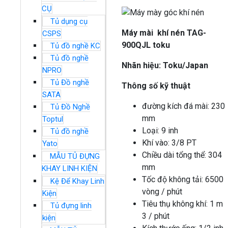
CỤ
Tủ dụng cụ
Máy mài khí nén TAG-
CSPS
900QJL toku
Tủ đồ nghề KC
Tủ đồ nghề
Nhãn hiệu: Toku/Japan
NPRO
Tủ Đồ nghề
Thông số kỹ thuật
SATA
đường kích đá mài: 230
Tủ Đồ Nghề
mm
Toptul
Loại: 9 inh
Tủ đồ nghề
Khí vào: 3/8 PT
Yato
Chiều dài tổng thể: 304
MẪU TỦ ĐỰNG
mm
KHAY LINH KIỆN
Tốc độ không tải: 6500
Kệ Để Khay Linh
vòng / phút
Kiện
Tiêu thụ không khí: 1 m
Tủ đựng linh
3 / phút
kiện