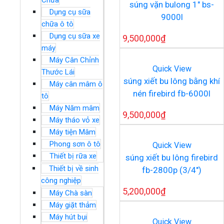
Chữa
súng vặn bulong 1″ bs-
Dụng cụ sữa
9000l
chữa ô tô
Dụng cụ sữa xe
9,500,000
₫
máy
Máy Cân Chỉnh
Quick View
Thước Lái
súng xiết bu lông bằng khí
Máy cân mâm ô
nén firebird fb-6000l
tô
Máy Năm mâm
9,500,000
₫
Máy tháo vỏ xe
Máy tiện Mâm
Phong sơn ô tô
Quick View
Thiết bị rữa xe
súng xiết bu lông firebird
Thiết bị về sinh
fb-2800p (3/4″)
công nghiệp
5,200,000
₫
Máy Chà sàn
Máy giặt thảm
Máy hút bụi
Quick View