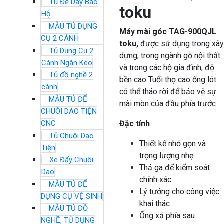
Tủ Đế Dày Bảo
toku
Hộ
MẪU TỦ DỤNG
Máy mài góc TAG-900QJL
CỤ 2 CÁNH
toku,
được sử dụng trong xây
Tủ Dụng Cụ 2
dựng, trong ngành gỗ nội thất
Cánh Ngăn Kéo
và trong các hộ gia đình, độ
Tủ đồ nghề 2
bền cao Tuổi thọ cao ống lót
cánh
có thể tháo rời để bảo vệ sự
MẪU TỦ ĐỂ
mài mòn của đầu phía trước
CHUÔI DAO TIỆN
CNC
Đặc tính
Tủ Chuôi Dao
Thiết kế nhỏ gọn và
Tiện
trọng lượng nhẹ.
Xe Đẩy Chuôi
Thả ga để kiểm soát
Dao
chính xác.
MẪU TỦ ĐỂ
Lý tưởng cho công việc
DỤNG CỤ VỆ SINH
khai thác.
MẪU TỦ ĐỒ
Ống xả phía sau
NGHỀ, TỦ DỤNG