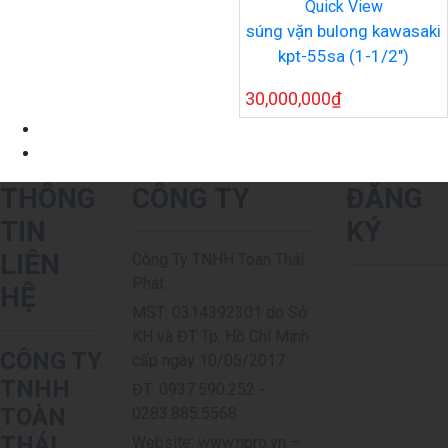
Quick View
súng vặn bulong kawasaki
kpt-55sa (1-1/2″)
30,000,000
₫
THÔNG
CÔNG TY
ĐĂNG
TIN
KÝ
LIÊN
Công Ty TNHH Toàn Thái
Phát
HỆ
MST: 0314392301 do Sở
KH và ĐT Tp. Hồ Chí Minh
CÔNG TY
cấp ngày 10/05/2017
TNHH
ĐT: 0937.590.252 -
TOÀN
0283.885.5568
THÁI
Website: www.npro.vn –