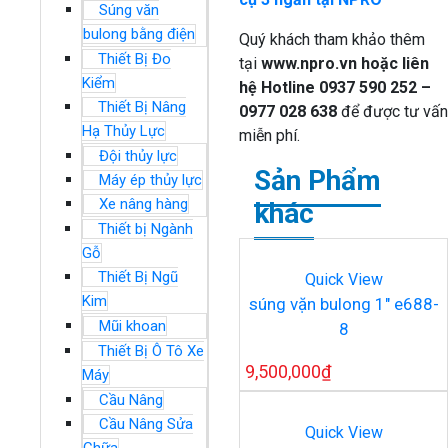
Súng văn
bulong bằng điện
Quý khách tham khảo thêm
Thiết Bị Đo
tại
www.npro.vn
hoặc liên
Kiểm
hệ Hotline 0937 590 252 –
Thiết Bị Nâng
0977 028 638
để được tư vấn
Hạ Thủy Lực
miễn phí.
Đội thủy lực
Sản Phẩm
Máy ép thủy lực
Xe nâng hàng
khác
Thiết bị Ngành
Gỗ
Thiết Bị Ngũ
Quick View
Kim
súng vặn bulong 1″ e688-
Mũi khoan
8
Thiết Bị Ô Tô Xe
9,500,000
₫
Máy
Cầu Nâng
Cầu Nâng Sửa
Quick View