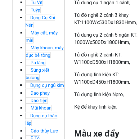
Tủ dụng cụ 1 ngăn 1 cánh,
Tu Vít
Tuýp
Tủ đồ nghề 2 cánh 3 khay
Dụng Cụ Khí
KT:1100Wx530Dx1830Hmm,
Nén
Máy cắt, máy
Tủ dụng cụ 2 cánh 5 ngăn KT:
mài
1000Wx500Dx1800Hmm,
Máy khoan, máy
Tủ đồ nghề 2 cánh KT:
đục bê tông
W1100xD500xH1800mm,
Pa lăng
Súng xiết
Tủ đựng linh kiện KT:
bulong
W1100xD450xH1800mm,
Dụng cụ ngủ kim
Dao phay
Tủ đựng linh kiện Npro,
Dao tiện
Kệ để khay linh kiện,
Mũi khoan
Dụng cụ tháo
lắp
Cảo thủy Lực
Mẫu xe đẩy
Ê Tô