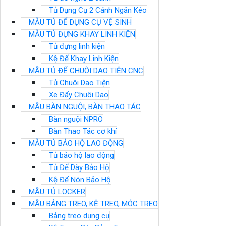
Tủ Dụng Cụ 2 Cánh Ngăn Kéo
MẪU TỦ ĐỂ DỤNG CỤ VỆ SINH
MẪU TỦ ĐỰNG KHAY LINH KIỆN
Tủ đựng linh kiện
Kệ Để Khay Linh Kiện
MẪU TỦ ĐỂ CHUÔI DAO TIỆN CNC
Tủ Chuôi Dao Tiện
Xe Đẩy Chuôi Dao
MẪU BÀN NGUỘI, BÀN THAO TÁC
Bàn nguội NPRO
Bàn Thao Tác cơ khí
MẪU TỦ BẢO HỘ LAO ĐỘNG
Tủ bảo hộ lao động
Tủ Đế Dày Bảo Hộ
Kệ Để Nón Bảo Hộ
MẪU TỦ LOCKER
MẪU BẢNG TREO, KỆ TREO, MÓC TREO
Bảng treo dụng cụ