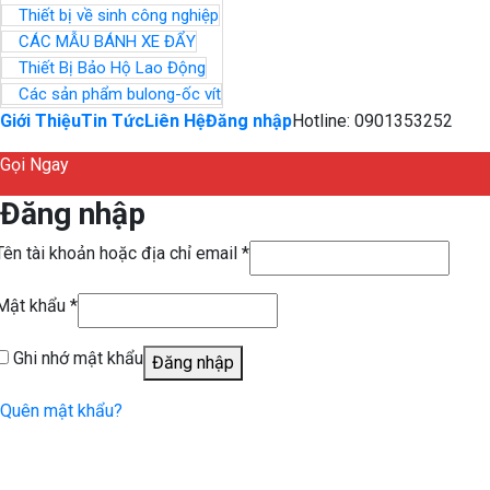
Thiết bị về sinh công nghiệp
CÁC MẪU BÁNH XE ĐẨY
Thiết Bị Bảo Hộ Lao Động
Các sản phẩm bulong-ốc vít
Giới Thiệu
Tin Tức
Liên Hệ
Đăng nhập
Hotline: 0901353252
Gọi Ngay
Đăng nhập
Tên tài khoản hoặc địa chỉ email
*
Mật khẩu
*
Ghi nhớ mật khẩu
Đăng nhập
Quên mật khẩu?