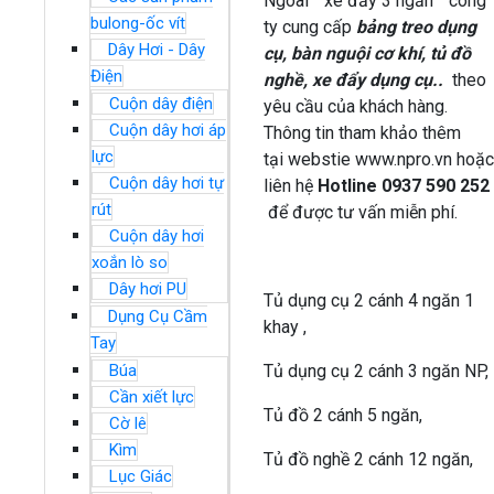
Ngoài ” xe đẩy 3 ngăn ” công
bulong-ốc vít
ty cung cấp
bảng treo dụng
Dây Hơi - Dây
cụ, bàn nguội cơ khí, tủ đồ
Điện
nghề, xe đẩy dụng cụ..
theo
Cuộn dây điện
yêu cầu của khách hàng.
Cuộn dây hơi áp
Thông tin tham khảo thêm
lực
tại webstie www.npro.vn hoặc
Cuộn dây hơi tự
liên hệ
Hotline 0937 590 252
rút
để được tư vấn miễn phí.
Cuộn dây hơi
xoắn lò so
Dây hơi PU
Tủ dụng cụ 2 cánh 4 ngăn 1
Dụng Cụ Cầm
khay ,
Tay
Tủ dụng cụ 2 cánh 3 ngăn NP,
Búa
Cần xiết lực
Tủ đồ 2 cánh 5 ngăn,
Cờ lê
Kìm
Tủ đồ nghề 2 cánh 12 ngăn,
Lục Giác