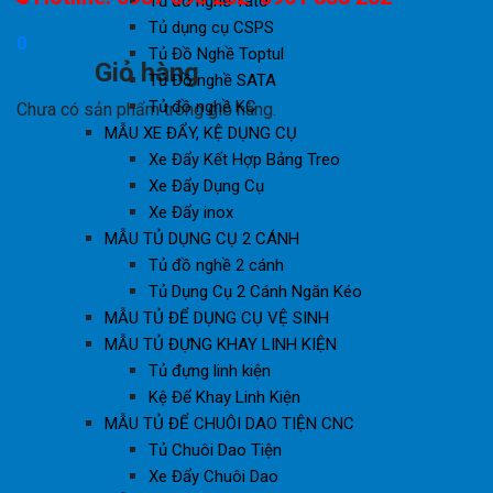
Tủ đồ nghề Yato
Tủ dụng cụ CSPS
0
Tủ Đồ Nghề Toptul
Giỏ hàng
Tủ Đồ nghề SATA
Tủ đồ nghề KC
Chưa có sản phẩm trong giỏ hàng.
MẪU XE ĐẨY, KỆ DỤNG CỤ
Xe Đẩy Kết Hợp Bảng Treo
Xe Đẩy Dụng Cụ
Xe Đẩy inox
MẪU TỦ DỤNG CỤ 2 CÁNH
Tủ đồ nghề 2 cánh
Tủ Dụng Cụ 2 Cánh Ngăn Kéo
MẪU TỦ ĐỂ DỤNG CỤ VỆ SINH
MẪU TỦ ĐỰNG KHAY LINH KIỆN
Tủ đựng linh kiện
Kệ Để Khay Linh Kiện
MẪU TỦ ĐỂ CHUÔI DAO TIỆN CNC
Tủ Chuôi Dao Tiện
Xe Đẩy Chuôi Dao