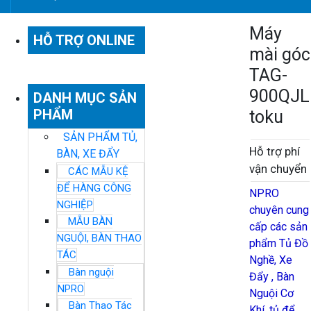
Máy
HỖ TRỢ ONLINE
mài góc
TAG-
900QJL
DANH MỤC SẢN
PHẨM
toku
SẢN PHẨM TỦ,
Hỗ trợ phí
BÀN, XE ĐẨY
vận chuyển
CÁC MẪU KỆ
ĐỂ HÀNG CÔNG
NPRO
NGHIỆP
chuyên cung
MẪU BÀN
cấp các sản
NGUỘI, BÀN THAO
phẩm Tủ Đồ
TÁC
Nghề, Xe
Bàn nguội
Đẩy , Bàn
NPRO
Nguội Cơ
Bàn Thao Tác
Khí, tủ để