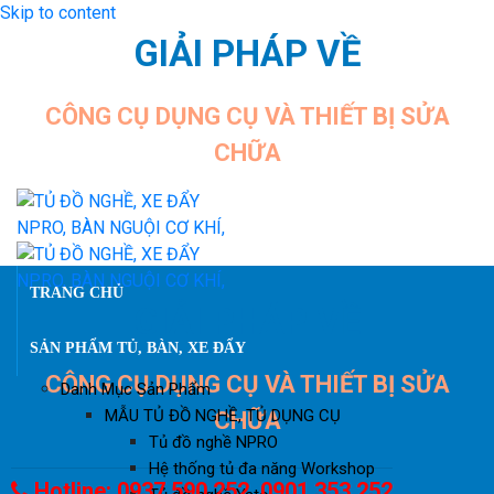
Skip to content
GIẢI PHÁP VỀ
CÔNG CỤ DỤNG CỤ VÀ THIẾT BỊ SỬA
CHỮA
TRANG CHỦ
GIẢI PHÁP VỀ
SẢN PHẨM TỦ, BÀN, XE ĐẨY
CÔNG CỤ DỤNG CỤ VÀ THIẾT BỊ SỬA
Danh Mục Sản Phẩm
MẪU TỦ ĐỒ NGHỀ, TỦ DỤNG CỤ
CHỮA
Tủ đồ nghề NPRO
Hệ thống tủ đa năng Workshop
Hotline: 0937 590 252 0901 353 252