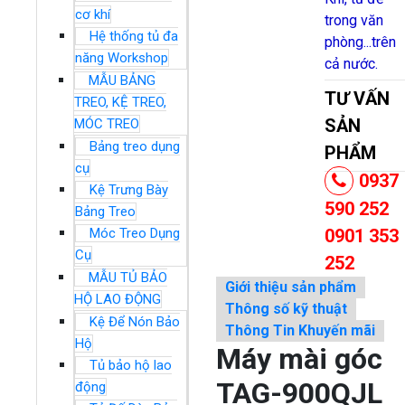
cơ khí
trong văn
Hệ thống tủ đa
phòng...trên
năng Workshop
cả nước.
MẪU BẢNG
TƯ VẤN
TREO, KỆ TREO,
SẢN
MÓC TREO
Bảng treo dụng
PHẨM
cụ
0937
Kệ Trưng Bày
590 252
Bảng Treo
Móc Treo Dụng
0901 353
Cụ
252
MẪU TỦ BẢO
Giới thiệu sản phẩm
HỘ LAO ĐỘNG
Thông số kỹ thuật
Kệ Để Nón Bảo
Thông Tin Khuyến mãi
Hộ
Máy mài góc
Tủ bảo hộ lao
TAG-900QJL
động