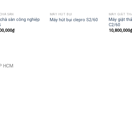
CHÀ SÀN
MÁY HÚT BỤI
MÁY GIẶT T
chà sàn công nghiệp
Máy giặt th
Máy hút bụi clepro S2/60
B
C2/60
00,000
₫
10,800,000
TP HCM