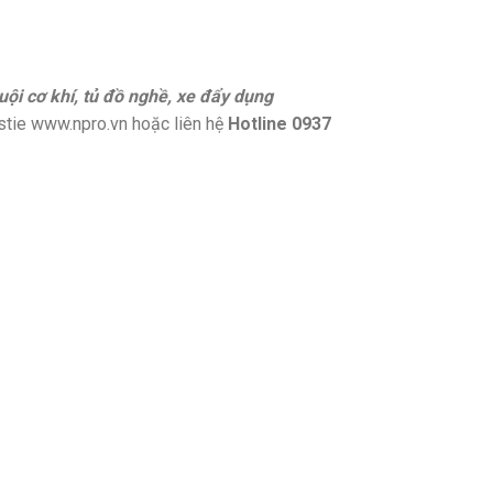
uội cơ khí, tủ đồ nghề, xe đẩy dụng
stie www.npro.vn hoặc liên hệ
Hotline 0937