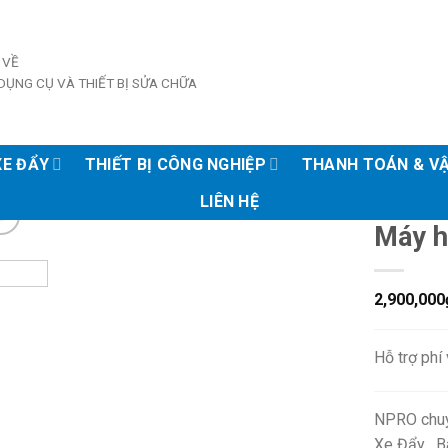
 VỀ
DỤNG CỤ VÀ THIẾT BỊ SỬA CHỮA
XE ĐẨY
THIẾT BỊ CÔNG NGHIỆP
THANH TOÁN & V
LIÊN HỆ
Máy h
2,900,000
Hỗ trợ phí
NPRO chuy
Xe Đẩy , B