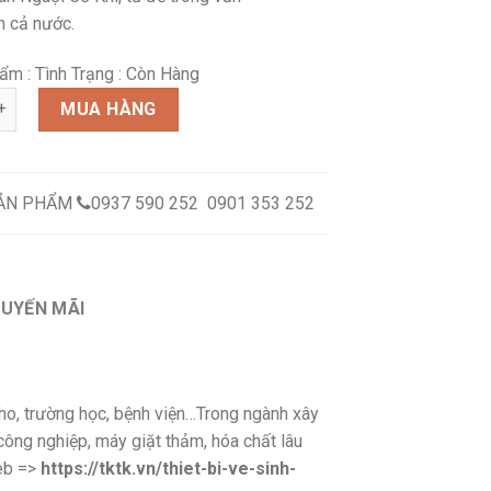
ên cả nước.
ẩm :
Tình Trạng : Còn Hàng
i S1/10 số lượng
MUA HÀNG
SẢN PHẨM
0937 590 252 0901 353 252
HUYẾN MÃI
ho, trường học, bệnh viện…Trong ngành xây
công nghiệp, máy giặt thảm, hóa chất lâu
eb =>
https://tktk.vn/thiet-bi-ve-sinh-