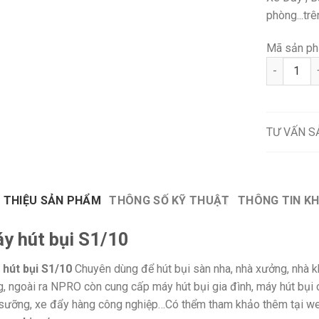
phòng...tr
Mã sản ph
Máy hút bụ
TƯ VẤN 
I THIỆU SẢN PHẨM
THÔNG SỐ KỸ THUẬT
THÔNG TIN K
y hút bụi S1/10
 hút bụi S1/10
Chuyên dùng để hút bụi sàn nha, nhà xưởng, nhà k
, ngoài ra NPRO còn cung cấp máy hút bụi gia đình, máy hút bụi 
sưỡng, xe đẩy hàng công nghiệp…Có thểm tham khảo thêm tại w