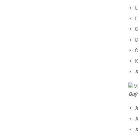
L
L
C
D
C
K
X
Quý
X
X
X