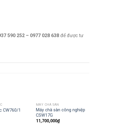
937 590 252 – 0977 028 638
để được tư
ÁC
MÁY CHÀ SÀN
Máy chà sàn công nghiệp
ác CW760/1
CSW17G
11,700,000
₫