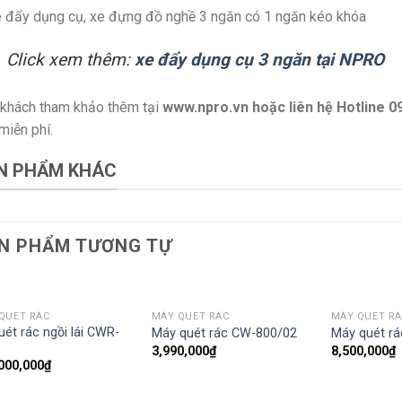
 đẩy dụng cụ, xe đựng đồ nghề 3 ngăn có 1 ngăn kéo khóa
Click xem thêm:
xe đẩy dụng cụ 3 ngăn tại NPRO
khách tham khảo thêm tại
www.npro.vn
hoặc liên hệ Hotline 0
miễn phí.
N PHẨM KHÁC
N PHẨM TƯƠNG TỰ
QUÉT RÁC
MÁY QUÉT RÁC
MÁY QUÉT R
uét rác ngồi lái CWR-
Máy quét rác CW-800/02
Máy quét r
3,990,000
₫
8,500,000
₫
000,000
₫