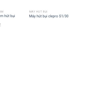
HẢM
MÁY HÚT BỤI
ảm hút bụi
Máy hút bụi clepro S1/30
₫