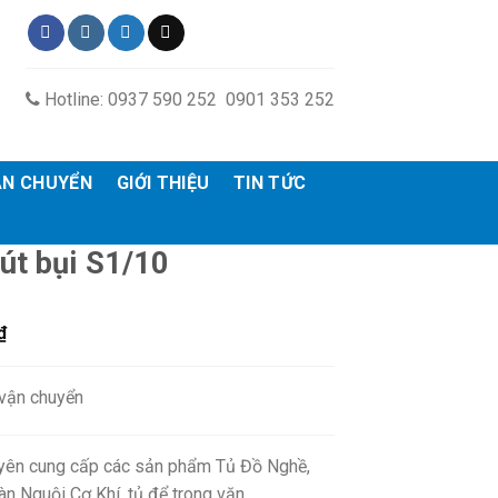
Hotline: 0937 590 252 0901 353 252
ẬN CHUYỂN
GIỚI THIỆU
TIN TỨC
út bụi S1/10
₫
 vận chuyển
ên cung cấp các sản phẩm Tủ Đồ Nghề,
àn Nguội Cơ Khí, tủ để trong văn