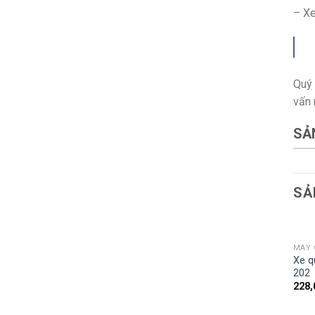
– Xe
Quý 
vấn 
SẢ
SẢ
MÁY 
Xe q
202
228,