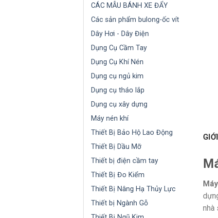
CÁC MẪU BÁNH XE ĐẨY
Các sản phẩm bulong-ốc vít
Dây Hơi - Dây Điện
Dụng Cụ Cầm Tay
Dụng Cụ Khí Nén
Dụng cụ ngủ kim
Dụng cụ tháo lắp
Dụng cụ xây dựng
Máy nén khí
Thiết Bị Bảo Hộ Lao Động
GIỚ
Thiết Bị Dầu Mỡ
Má
Thiết bị điện cầm tay
Thiết Bị Đo Kiểm
Máy
Thiết Bị Nâng Hạ Thủy Lực
dựng
Thiết bị Ngành Gỗ
nhà 
Thiết Bị Ngũ Kim