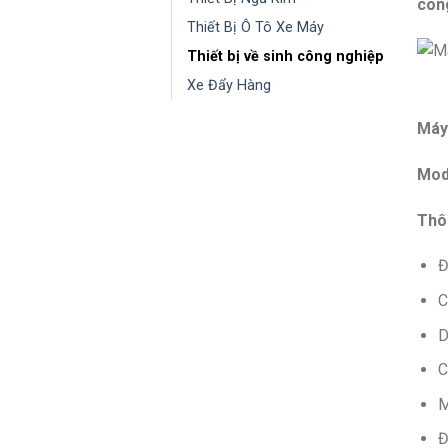
con
Thiết Bị Ô Tô Xe Máy
Thiết bị về sinh công nghiệp
Xe Đẩy Hàng
Máy
Mod
Thô
Đ
C
D
C
M
Đ