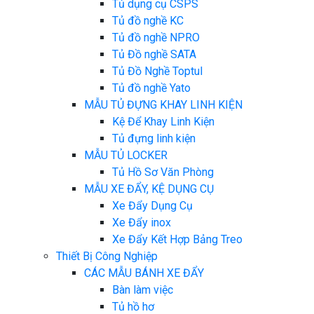
Tủ dụng cụ CSPS
Tủ đồ nghề KC
Tủ đồ nghề NPRO
Tủ Đồ nghề SATA
Tủ Đồ Nghề Toptul
Tủ đồ nghề Yato
MẪU TỦ ĐỰNG KHAY LINH KIỆN
Kệ Để Khay Linh Kiện
Tủ đựng linh kiện
MẪU TỦ LOCKER
Tủ Hồ Sơ Văn Phòng
MẪU XE ĐẨY, KỆ DỤNG CỤ
Xe Đẩy Dụng Cụ
Xe Đẩy inox
Xe Đẩy Kết Hợp Bảng Treo
Thiết Bị Công Nghiệp
CÁC MẪU BÁNH XE ĐẨY
Bàn làm việc
Tủ hồ hơ