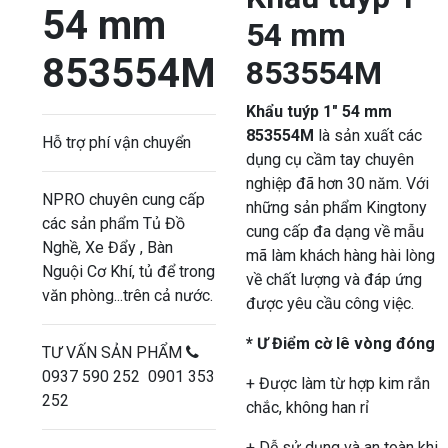
54 mm
54 mm
853554M
853554M
Khẩu tuýp 1″ 54 mm
853554M
là sản xuất các
Hỗ trợ phí vận chuyển
dụng cụ cầm tay chuyên
nghiệp đã hơn 30 năm. Với
NPRO chuyên cung cấp
những sản phẩm Kingtony
các sản phẩm Tủ Đồ
cung cấp đa dạng về mẫu
Nghề, Xe Đẩy , Bàn
mã làm khách hàng hài lòng
Nguội Cơ Khí, tủ để trong
về chất lượng và đáp ứng
văn phòng...trên cả nước.
được yêu cầu công việc.
* Ư Điểm cờ lê vòng đóng
TƯ VẤN SẢN PHẨM
0937 590 252 0901 353
+ Được làm từ hợp kim rắn
252
chắc, không han rỉ
+ Dễ sử dụng và an toàn khi