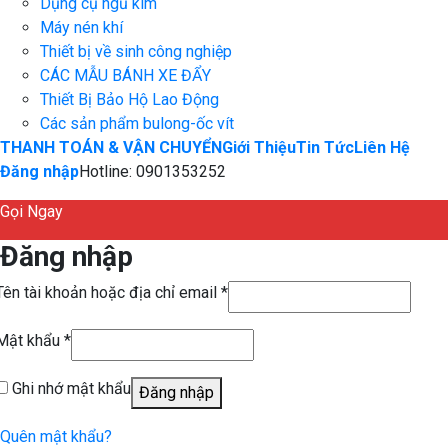
Dụng cụ ngủ kim
Máy nén khí
Thiết bị về sinh công nghiệp
CÁC MẪU BÁNH XE ĐẨY
Thiết Bị Bảo Hộ Lao Động
Các sản phẩm bulong-ốc vít
THANH TOÁN & VẬN CHUYỂN
Giới Thiệu
Tin Tức
Liên Hệ
Đăng nhập
Hotline: 0901353252
Gọi Ngay
Đăng nhập
Tên tài khoản hoặc địa chỉ email
*
Mật khẩu
*
Ghi nhớ mật khẩu
Đăng nhập
Quên mật khẩu?