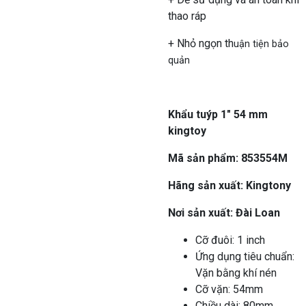
thao ráp
+ Nhỏ ngọn th
uận tiện bảo
quản
Khẩu tuýp 1″ 54 mm
kingtoy
Mã sản phẩm: 853554M
Hãng sản xuất: Kingtony
Nơi sản xuất: Đài Loan
Cỡ đuôi: 1 inch
Ứng dụng tiêu chuẩn:
Vặn bằng khí nén
Cỡ vặn: 54mm
Chiều dài: 80mm