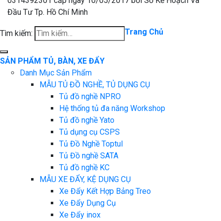
0314392301 cấp ngày 10/05/2017 bởi Sở Kế Hoạch Và
Đầu Tư Tp. Hồ Chí Minh
Trang Chủ
Tìm kiếm:
SẢN PHẨM TỦ, BÀN, XE ĐẨY
Danh Mục Sản Phẩm
MẪU TỦ ĐỒ NGHỀ, TỦ DỤNG CỤ
Tủ đồ nghề NPRO
Hệ thống tủ đa năng Workshop
Tủ đồ nghề Yato
Tủ dụng cụ CSPS
Tủ Đồ Nghề Toptul
Tủ Đồ nghề SATA
Tủ đồ nghề KC
MẪU XE ĐẨY, KỆ DỤNG CỤ
Xe Đẩy Kết Hợp Bảng Treo
Xe Đẩy Dụng Cụ
Xe Đẩy inox