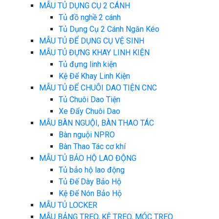
MẪU TỦ DỤNG CỤ 2 CÁNH
Tủ đồ nghề 2 cánh
Tủ Dụng Cụ 2 Cánh Ngăn Kéo
MẪU TỦ ĐỂ DỤNG CỤ VỆ SINH
MẪU TỦ ĐỰNG KHAY LINH KIỆN
Tủ đựng linh kiện
Kệ Để Khay Linh Kiện
MẪU TỦ ĐỂ CHUÔI DAO TIỆN CNC
Tủ Chuôi Dao Tiện
Xe Đẩy Chuôi Dao
MẪU BÀN NGUỘI, BÀN THAO TÁC
Bàn nguội NPRO
Bàn Thao Tác cơ khí
MẪU TỦ BẢO HỘ LAO ĐỘNG
Tủ bảo hộ lao động
Tủ Đế Dày Bảo Hộ
Kệ Để Nón Bảo Hộ
MẪU TỦ LOCKER
MẪU BẢNG TREO, KỆ TREO, MÓC TREO