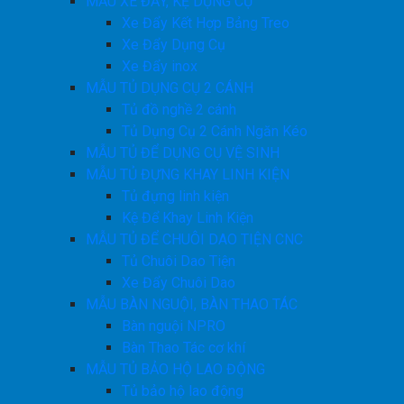
MẪU XE ĐẨY, KỆ DỤNG CỤ
Xe Đẩy Kết Hợp Bảng Treo
Xe Đẩy Dụng Cụ
Xe Đẩy inox
MẪU TỦ DỤNG CỤ 2 CÁNH
Tủ đồ nghề 2 cánh
Tủ Dụng Cụ 2 Cánh Ngăn Kéo
MẪU TỦ ĐỂ DỤNG CỤ VỆ SINH
MẪU TỦ ĐỰNG KHAY LINH KIỆN
Tủ đựng linh kiện
Kệ Để Khay Linh Kiện
MẪU TỦ ĐỂ CHUÔI DAO TIỆN CNC
Tủ Chuôi Dao Tiện
Xe Đẩy Chuôi Dao
MẪU BÀN NGUỘI, BÀN THAO TÁC
Bàn nguội NPRO
Bàn Thao Tác cơ khí
MẪU TỦ BẢO HỘ LAO ĐỘNG
Tủ bảo hộ lao động