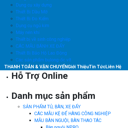
Dụng cụ xây dựng
Thiết Bị Dầu Mỡ
Thiết Bị Đo Kiểm
Dụng cụ ngủ kim
Máy nén khí
Thiết bị về sinh công nghiệp
CÁC MẪU BÁNH XE ĐẨY
Thiết Bị Bảo Hộ Lao Động
Các sản phẩm bulong-ốc vít
THANH TOÁN & VẬN CHUYỂN
Giới Thiệu
Tin Tức
Liên Hệ
Hỗ Trợ Online
Danh mục sản phẩm
SẢN PHẨM TỦ, BÀN, XE ĐẨY
CÁC MẪU KỆ ĐỂ HÀNG CÔNG NGHIỆP
MẪU BÀN NGUỘI, BÀN THAO TÁC
Bàn nguội NPRO