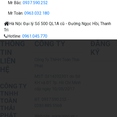
Mr Bắc:
0937.590.252
Mr Toàn:
0963.032.180
Hà Nội:
Đại lý
Số 500 QL1A cũ - Đường Ngọc Hồi, Thanh
Trì
Hotline:
0961.045.770
THÔNG
CÔNG TY
ĐĂNG
TIN
KÝ
LIÊN
Công Ty TNHH Toàn Thái
Phát
HỆ
MST: 0314392301 do Sở
KH và ĐT Tp. Hồ Chí Minh
CÔNG TY
cấp ngày 10/05/2017
TNHH
ĐT: 0937.590.252 -
TOÀN
0283.885.5568
THÁI
PHÁT
Website: www.npro.vn –