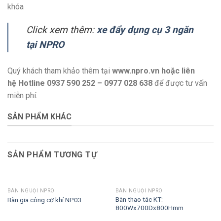
khóa
Click xem thêm:
xe đẩy dụng cụ 3 ngăn
tại NPRO
Quý khách tham khảo thêm tại
www.npro.vn
hoặc liên
hệ Hotline 0937 590 252 – 0977 028 638
để được tư vấn
miễn phí.
SẢN PHẨM KHÁC
SẢN PHẨM TƯƠNG TỰ
BÀN NGUỘI NPRO
BÀN NGUỘI NPRO
Bàn thao tác KT:
Bàn gia công cơ khí NP03
800Wx700Dx800Hmm