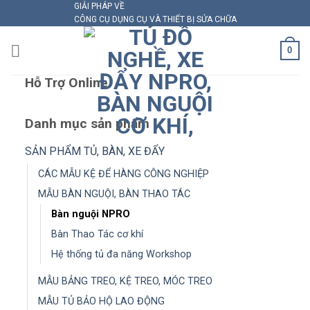
GIẢI PHÁP VỀ
Skip
CÔNG CỤ DỤNG CỤ VÀ THIẾT BỊ SỬA CHỮA
to
content
0
Hỗ Trợ Online
Danh mục sản phẩm
SẢN PHẨM TỦ, BÀN, XE ĐẨY
CÁC MẪU KỆ ĐỂ HÀNG CÔNG NGHIỆP
MẪU BÀN NGUỘI, BÀN THAO TÁC
Bàn nguội NPRO
Bàn Thao Tác cơ khí
Hệ thống tủ đa năng Workshop
MẪU BẢNG TREO, KỆ TREO, MÓC TREO
MẪU TỦ BẢO HỘ LAO ĐỘNG