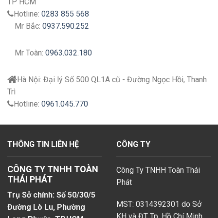
TP HCM
Hotline:
0283 855 568
Mr Bắc:
0937.590.252
Mr Toàn:
0963.032.180
Hà Nội:
Đại lý
Số 500 QL1A cũ - Đường Ngọc Hồi, Thanh
Trì
Hotline:
0961.045.770
THÔNG TIN LIÊN HỆ
CÔNG TY
CÔNG TY TNHH TOÀN
Công Ty TNHH Toàn Thái
THÁI PHÁT
Phát
Trụ Sở chính: Số 50/30/5
MST: 0314392301 do Sở
Đường Lò Lu, Phường
KH và ĐT Tp. Hồ Chí Minh