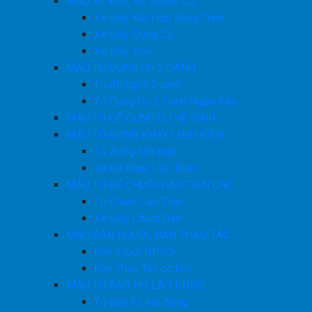
MẪU XE ĐẨY, KỆ DỤNG CỤ
Xe Đẩy Kết Hợp Bảng Treo
Xe Đẩy Dụng Cụ
Xe Đẩy inox
MẪU TỦ DỤNG CỤ 2 CÁNH
Tủ đồ nghề 2 cánh
Tủ Dụng Cụ 2 Cánh Ngăn Kéo
MẪU TỦ ĐỂ DỤNG CỤ VỆ SINH
MẪU TỦ ĐỰNG KHAY LINH KIỆN
Tủ đựng linh kiện
Kệ Để Khay Linh Kiện
MẪU TỦ ĐỂ CHUÔI DAO TIỆN CNC
Tủ Chuôi Dao Tiện
Xe Đẩy Chuôi Dao
MẪU BÀN NGUỘI, BÀN THAO TÁC
Bàn nguội NPRO
Bàn Thao Tác cơ khí
MẪU TỦ BẢO HỘ LAO ĐỘNG
Tủ bảo hộ lao động