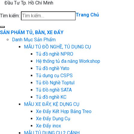
Đầu Tư Tp. Hồ Chí Minh
Trang Chủ
Tìm kiếm:
SẢN PHẨM TỦ, BÀN, XE ĐẨY
Danh Mục Sản Phẩm
MẪU TỦ ĐỒ NGHỀ, TỦ DỤNG CỤ
Tủ đồ nghề NPRO
Hệ thống tủ đa năng Workshop
Tủ đồ nghề Yato
Tủ dụng cụ CSPS
Tủ Đồ Nghề Toptul
Tủ Đồ nghề SATA
Tủ đồ nghề KC
MẪU XE ĐẨY, KỆ DỤNG CỤ
Xe Đẩy Kết Hợp Bảng Treo
Xe Đẩy Dụng Cụ
Xe Đẩy inox
MẪU TỦ DỤNG CỤ 2 CÁNH