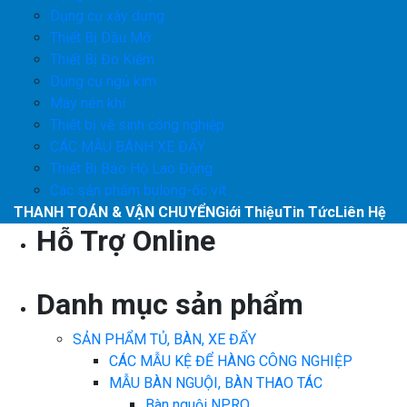
Dụng cụ xây dựng
Thiết Bị Dầu Mỡ
Thiết Bị Đo Kiểm
Dụng cụ ngủ kim
Máy nén khí
Thiết bị về sinh công nghiệp
CÁC MẪU BÁNH XE ĐẨY
Thiết Bị Bảo Hộ Lao Động
Các sản phẩm bulong-ốc vít
THANH TOÁN & VẬN CHUYỂN
Giới Thiệu
Tin Tức
Liên Hệ
Hỗ Trợ Online
Danh mục sản phẩm
SẢN PHẨM TỦ, BÀN, XE ĐẨY
CÁC MẪU KỆ ĐỂ HÀNG CÔNG NGHIỆP
MẪU BÀN NGUỘI, BÀN THAO TÁC
Bàn nguội NPRO