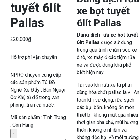
tuyết 6lít
xe bọt tuyết
Pallas
6lít Pallas
Dung dịch rữa xe bọt tuyết
220,000
₫
6lít Pallas
được sử dụng
trong quá trình chăm sóc xe
Hỗ trợ phí vận chuyển
ô tô, xe máy ở các tiệm rữa
xe và được dùng khá phổ
biết hiện nay
NPRO chuyên cung cấp
các sản phẩm Tủ Đồ
Tại sao khi rữa xe ta phải
Nghề, Xe Đẩy , Bàn Nguội
dùng hóa chất pallas là vị: An
Cơ Khí, tủ để trong văn
toàn khi sử dụng, rữa sạch
phòng...trên cả nước.
các bụi bẩn, không ăn mòn
thiết bị, không mất quá nhiều
Mã sản phẩm :
Tình Trạng
thời gian pha chế, mùi hương
: Còn Hàng
thơm không ô nhiểm và
không độc hại về môi trường.