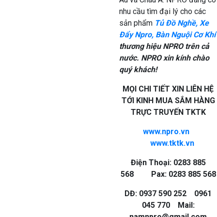
nhu cầu tìm đại lý cho các
sản phẩm
Tủ Đồ Nghề, Xe
Đẩy Npro, Bàn Nguội Cơ Khí
thương hiệu NPRO trên cả
nước. NPRO xin kính chào
quý khách!
MỌI CHI TIẾT XIN LIÊN HỆ
TỚI KINH MUA SẮM HÀNG
TRỰC TRUYẾN TKTK
www.npro.vn
www.tktk.vn
Điện Thoại: 0283 885
568 Pax: 0283 885 568
DĐ: 0937 590 252 0961
045 770 Mail:
namnpro@gmail.com