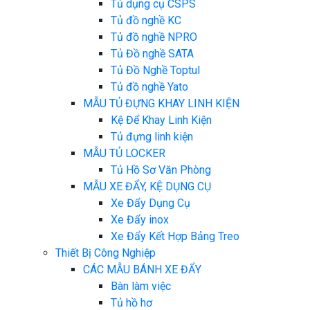
Tủ dụng cụ CSPS
Tủ đồ nghề KC
Tủ đồ nghề NPRO
Tủ Đồ nghề SATA
Tủ Đồ Nghề Toptul
Tủ đồ nghề Yato
MẪU TỦ ĐỰNG KHAY LINH KIỆN
Kệ Để Khay Linh Kiện
Tủ đựng linh kiện
MẪU TỦ LOCKER
Tủ Hồ Sơ Văn Phòng
MẪU XE ĐẨY, KỆ DỤNG CỤ
Xe Đẩy Dụng Cụ
Xe Đẩy inox
Xe Đẩy Kết Hợp Bảng Treo
Thiết Bị Công Nghiệp
CÁC MẪU BÁNH XE ĐẨY
Bàn làm việc
Tủ hồ hơ