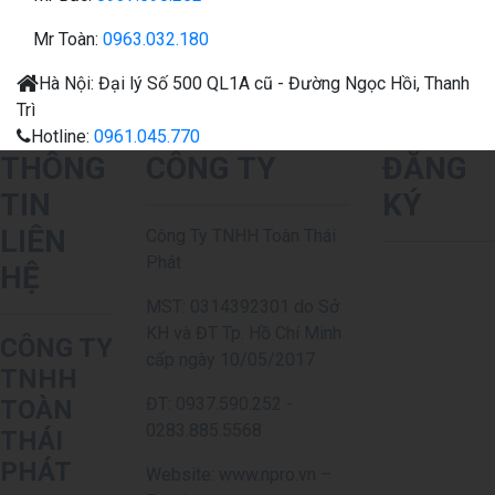
Mr Toàn:
0963.032.180
Hà Nội:
Đại lý
Số 500 QL1A cũ - Đường Ngọc Hồi, Thanh
Trì
Hotline:
0961.045.770
THÔNG
CÔNG TY
ĐĂNG
TIN
KÝ
LIÊN
Công Ty TNHH Toàn Thái
Phát
HỆ
MST: 0314392301 do Sở
KH và ĐT Tp. Hồ Chí Minh
CÔNG TY
cấp ngày 10/05/2017
TNHH
ĐT: 0937.590.252 -
TOÀN
0283.885.5568
THÁI
PHÁT
Website: www.npro.vn –