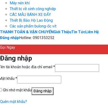
Máy nén khí
Thiết bị về sinh công nghiệp
CÁC MẪU BÁNH XE ĐẨY
Thiết Bị Bảo Hộ Lao Động
Các sản phẩm bulong-ốc vít
THANH TOÁN & VẬN CHUYỂN
Giới Thiệu
Tin Tức
Liên Hệ
Đăng nhập
Hotline: 0901353252
Gọi Ngay
Đăng nhập
Tên tài khoản hoặc địa chỉ email
*
Mật khẩu
*
Ghi nhớ mật khẩu
Đăng nhập
Quên mật khẩu?