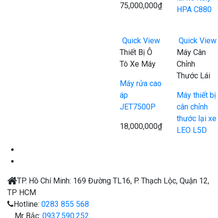
75,000,000
₫
HPA C880
Quick View
Quick View
Thiết Bị Ô
Máy Cân
Tô Xe Máy
Chỉnh
Thước Lái
Máy rửa cao
áp
Máy thiết bị
JET7500P
cân chỉnh
thước lại xe
18,000,000
₫
LEO L5D
TP. Hồ Chí Minh:
169 Đường TL16, P. Thạch Lộc, Quận 12,
TP HCM
Hotline:
0283 855 568
Mr Bắc:
0937.590.252