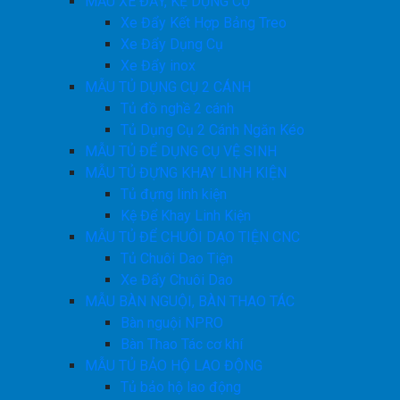
MẪU XE ĐẨY, KỆ DỤNG CỤ
Xe Đẩy Kết Hợp Bảng Treo
Xe Đẩy Dụng Cụ
Xe Đẩy inox
MẪU TỦ DỤNG CỤ 2 CÁNH
Tủ đồ nghề 2 cánh
Tủ Dụng Cụ 2 Cánh Ngăn Kéo
MẪU TỦ ĐỂ DỤNG CỤ VỆ SINH
MẪU TỦ ĐỰNG KHAY LINH KIỆN
Tủ đựng linh kiện
Kệ Để Khay Linh Kiện
MẪU TỦ ĐỂ CHUÔI DAO TIỆN CNC
Tủ Chuôi Dao Tiện
Xe Đẩy Chuôi Dao
MẪU BÀN NGUỘI, BÀN THAO TÁC
Bàn nguội NPRO
Bàn Thao Tác cơ khí
MẪU TỦ BẢO HỘ LAO ĐỘNG
Tủ bảo hộ lao động