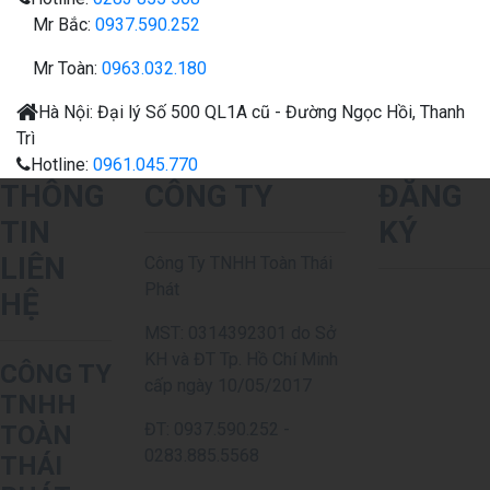
Mr Bắc:
0937.590.252
Mr Toàn:
0963.032.180
Hà Nội:
Đại lý
Số 500 QL1A cũ - Đường Ngọc Hồi, Thanh
Trì
Hotline:
0961.045.770
THÔNG
CÔNG TY
ĐĂNG
TIN
KÝ
LIÊN
Công Ty TNHH Toàn Thái
Phát
HỆ
MST: 0314392301 do Sở
KH và ĐT Tp. Hồ Chí Minh
CÔNG TY
cấp ngày 10/05/2017
TNHH
ĐT: 0937.590.252 -
TOÀN
0283.885.5568
THÁI