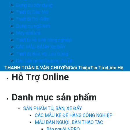
Dụng cụ xây dựng
Thiết Bị Dầu Mỡ
Thiết Bị Đo Kiểm
Dụng cụ ngủ kim
Máy nén khí
Thiết bị về sinh công nghiệp
CÁC MẪU BÁNH XE ĐẨY
Thiết Bị Bảo Hộ Lao Động
Các sản phẩm bulong-ốc vít
THANH TOÁN & VẬN CHUYỂN
Giới Thiệu
Tin Tức
Liên Hệ
Hỗ Trợ Online
Danh mục sản phẩm
SẢN PHẨM TỦ, BÀN, XE ĐẨY
CÁC MẪU KỆ ĐỂ HÀNG CÔNG NGHIỆP
MẪU BÀN NGUỘI, BÀN THAO TÁC
Bàn nguội NPRO