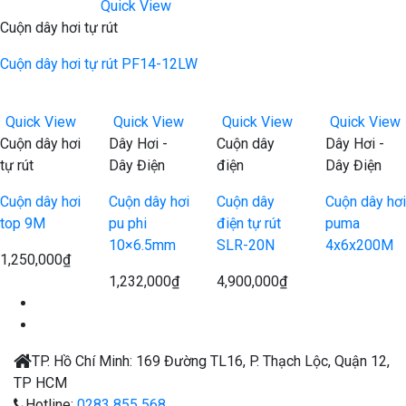
Quick View
Cuộn dây hơi tự rút
Cuộn dây hơi tự rút PF14-12LW
Quick View
Quick View
Quick View
Quick View
Cuộn dây hơi
Dây Hơi -
Cuộn dây
Dây Hơi -
tự rút
Dây Điện
điện
Dây Điện
Cuộn dây hơi
Cuộn dây hơi
Cuộn dây
Cuộn dây hơi
top 9M
pu phi
điện tự rút
puma
10×6.5mm
SLR-20N
4x6x200M
1,250,000
₫
1,232,000
₫
4,900,000
₫
TP. Hồ Chí Minh:
169 Đường TL16, P. Thạch Lộc, Quận 12,
TP HCM
Hotline:
0283 855 568