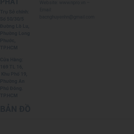
PHÁT
Website: www.npro.vn –
Email:
Trụ Sở chính:
bacnghuyenhn@gmail.com
Số 50/30/5
Đường Lò Lu,
Phường Long
Phước,
TP.HCM
Cửa Hàng:
169 TL 16,
Khu Phố 19,
Phường An
Phú Đông.
TP.HCM
BẢN ĐỒ