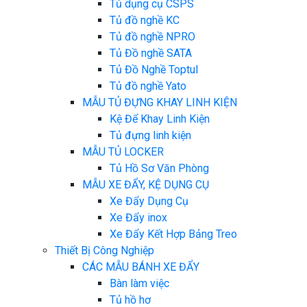
Tủ dụng cụ CSPS
Tủ đồ nghề KC
Tủ đồ nghề NPRO
Tủ Đồ nghề SATA
Tủ Đồ Nghề Toptul
Tủ đồ nghề Yato
MẪU TỦ ĐỰNG KHAY LINH KIỆN
Kệ Để Khay Linh Kiện
Tủ đựng linh kiện
MẪU TỦ LOCKER
Tủ Hồ Sơ Văn Phòng
MẪU XE ĐẨY, KỆ DỤNG CỤ
Xe Đẩy Dụng Cụ
Xe Đẩy inox
Xe Đẩy Kết Hợp Bảng Treo
Thiết Bị Công Nghiệp
CÁC MẪU BÁNH XE ĐẨY
Bàn làm việc
Tủ hồ hơ