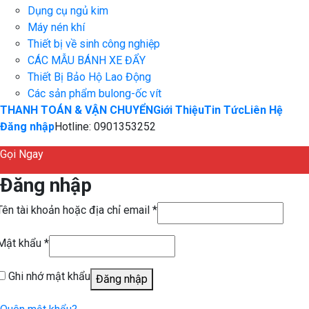
Dụng cụ ngủ kim
Máy nén khí
Thiết bị về sinh công nghiệp
CÁC MẪU BÁNH XE ĐẨY
Thiết Bị Bảo Hộ Lao Động
Các sản phẩm bulong-ốc vít
THANH TOÁN & VẬN CHUYỂN
Giới Thiệu
Tin Tức
Liên Hệ
Đăng nhập
Hotline: 0901353252
Gọi Ngay
Đăng nhập
Tên tài khoản hoặc địa chỉ email
*
Mật khẩu
*
Ghi nhớ mật khẩu
Đăng nhập