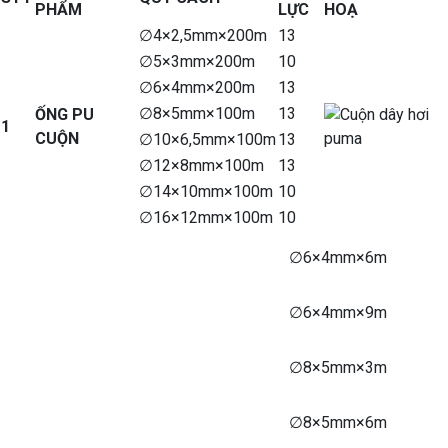
PHẨM
LỰC
HOẠ
∅4×2,5mm×200m
13
∅5×3mm×200m
10
∅6×4mm×200m
13
∅8×5mm×100m
13
ỐNG PU
­1
CUỘN
∅10×6,5mm×100m
13
∅12×8mm×100m
13
∅14×10mm×100m
10
∅16×12mm×100m
10
∅6×4mm×6m
∅6×4mm×9m
∅8×5mm×3m
∅8×5mm×6m