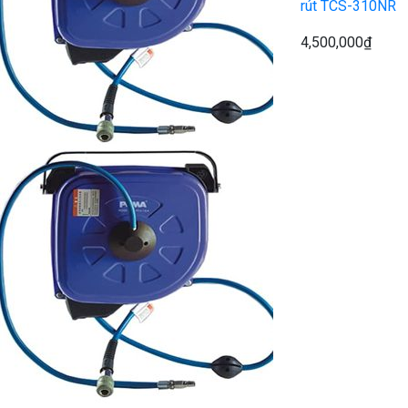
rút TCS-310NR
4,500,000
₫