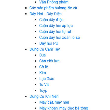
Văn Phòng phẩm
Các sản phẩm bulong-ốc vít
Dây Hơi - Dây Điện
Cuộn dây điện
Cuộn dây hơi áp lực
Cuộn dây hơi tự rút
Cuộn dây hơi xoắn lò so
Dây hơi PU
Dụng Cụ Cầm Tay
Búa
Cần xiết lực
Cờ lê
Kìm
Lục Giác
Tu Vít
Tuýp
Dụng Cụ Khí Nén
Máy cắt, máy mài
Máy khoan, máy đục bê tông