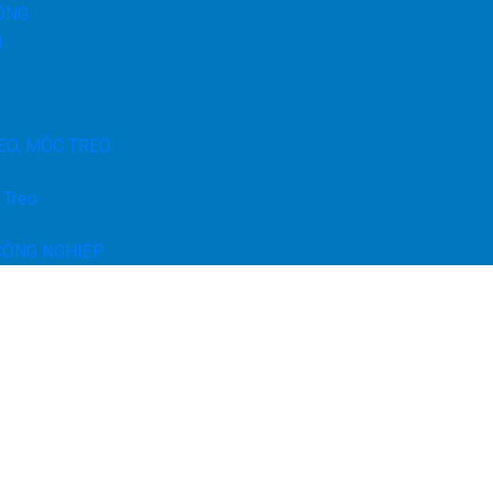
ỘNG
g
EO, MÓC TREO
 Treo
CÔNG NGHIỆP