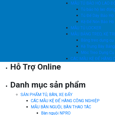
MẪU TỦ BẢO HỘ LAO Đ
Tủ bảo hộ lao độn
Tủ Đế Dày Bảo Hộ
Kệ Để Nón Bảo Hộ
MẪU TỦ LOCKER
MẪU BẢNG TREO, KỆ TR
Bảng treo dụng cụ
Kệ Trưng Bày Bảng
Móc Treo Dụng Cụ
CÁC MẪU KỆ ĐỂ HÀNG 
Hỗ Trợ Online
Danh mục sản phẩm
SẢN PHẨM TỦ, BÀN, XE ĐẨY
CÁC MẪU KỆ ĐỂ HÀNG CÔNG NGHIỆP
MẪU BÀN NGUỘI, BÀN THAO TÁC
Bàn nguội NPRO