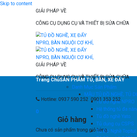
Skip to content
GIẢI PHÁP VỀ
CÔNG CỤ DỤNG CỤ VÀ THIẾT BỊ SỬA CHỮA
GIẢI PHÁP VỀ
CÔNG CỤ DỤNG CỤ VÀ THIẾT BỊ SỬA CHỮA
Trang Chủ
SẢN PHẨM TỦ, BÀN, XE ĐẨY
Danh Mục Sản Phẩm
MẪU TỦ ĐỒ NGHỀ, TỦ D
Hotline: 0937 590 252 0901 353 252
Tủ đồ nghề NPRO
Hệ thống tủ đa nă
0
Tủ đồ nghề Yato
Giỏ hàng
Tủ dụng cụ CSPS
Chưa có sản phẩm trong giỏ hàng.
Tủ Đồ Nghề Toptul