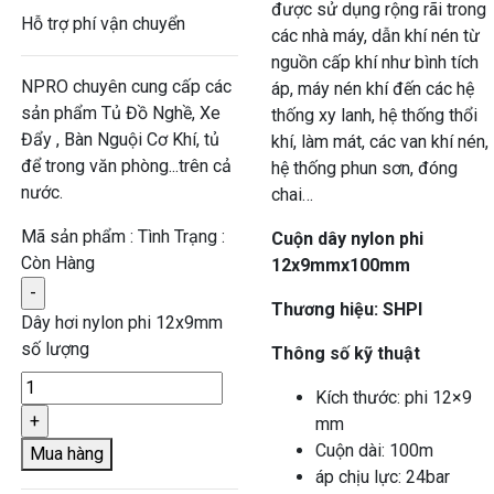
được sử dụng rộng rãi trong
Hỗ trợ phí vận chuyển
các nhà máy, dẫn khí nén từ
nguồn cấp khí như bình tích
NPRO chuyên cung cấp các
áp, máy nén khí đến các hệ
sản phẩm Tủ Đồ Nghề, Xe
thống xy lanh, hệ thống thổi
Đẩy , Bàn Nguội Cơ Khí, tủ
khí, làm mát, các van khí nén,
để trong văn phòng...trên cả
hệ thống phun sơn, đóng
nước.
chai…
Mã sản phẩm :
Tình Trạng :
Cuộn dây nylon phi
Còn Hàng
12x9mmx100mm
Thương hiệu: SHPI
Dây hơi nylon phi 12x9mm
số lượng
Thông số kỹ thuật
Kích thước: phi 12×9
mm
Cuộn dài: 100m
Mua hàng
áp chịu lực: 24bar