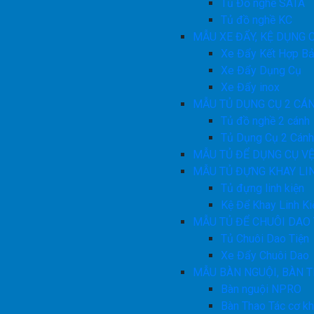
Tủ Đồ nghề SATA
Tủ đồ nghề KC
MẪU XE ĐẨY, KỆ DỤNG 
Xe Đẩy Kết Hợp Bả
Xe Đẩy Dụng Cụ
Xe Đẩy inox
MẪU TỦ DỤNG CỤ 2 CÁ
Tủ đồ nghề 2 cánh
Tủ Dụng Cụ 2 Cán
MẪU TỦ ĐỂ DỤNG CỤ VỆ
MẪU TỦ ĐỰNG KHAY LI
Tủ đựng linh kiện
Kệ Để Khay Linh Ki
MẪU TỦ ĐỂ CHUÔI DAO 
Tủ Chuôi Dao Tiện
Xe Đẩy Chuôi Dao
MẪU BÀN NGUỘI, BÀN 
Bàn nguội NPRO
Bàn Thao Tác cơ kh