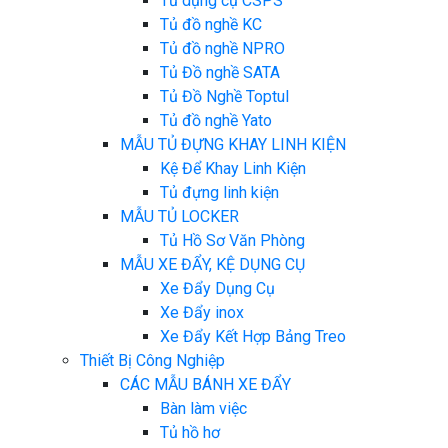
Tủ dụng cụ CSPS
Tủ đồ nghề KC
Tủ đồ nghề NPRO
Tủ Đồ nghề SATA
Tủ Đồ Nghề Toptul
Tủ đồ nghề Yato
MẪU TỦ ĐỰNG KHAY LINH KIỆN
Kệ Để Khay Linh Kiện
Tủ đựng linh kiện
MẪU TỦ LOCKER
Tủ Hồ Sơ Văn Phòng
MẪU XE ĐẨY, KỆ DỤNG CỤ
Xe Đẩy Dụng Cụ
Xe Đẩy inox
Xe Đẩy Kết Hợp Bảng Treo
Thiết Bị Công Nghiệp
CÁC MẪU BÁNH XE ĐẨY
Bàn làm việc
Tủ hồ hơ