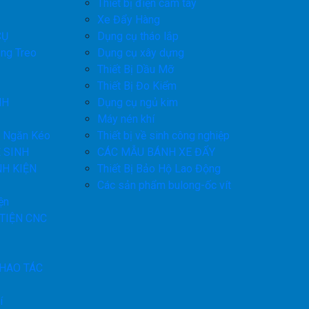
Thiết bị điện cầm tay
Xe Đẩy Hàng
CỤ
Dụng cụ tháo lắp
ng Treo
Dụng cụ xây dựng
Thiết Bị Dầu Mỡ
Thiết Bị Đo Kiểm
NH
Dụng cụ ngủ kim
Máy nén khí
h Ngăn Kéo
Thiết bị về sinh công nghiệp
 SINH
CÁC MẪU BÁNH XE ĐẨY
NH KIỆN
Thiết Bị Bảo Hộ Lao Động
Các sản phẩm bulong-ốc vít
ện
TIỆN CNC
THAO TÁC
í