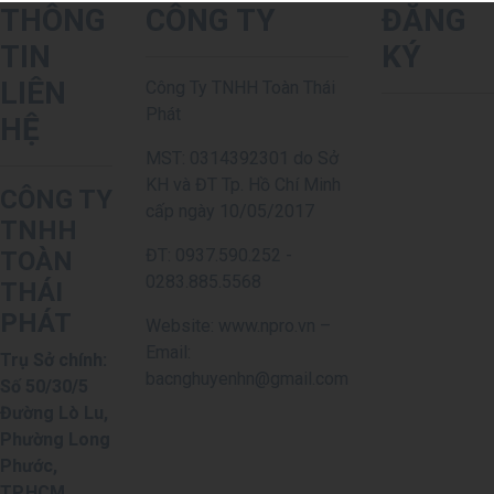
THÔNG
CÔNG TY
ĐĂNG
TIN
KÝ
LIÊN
Công Ty TNHH Toàn Thái
Phát
HỆ
MST: 0314392301 do Sở
KH và ĐT Tp. Hồ Chí Minh
CÔNG TY
cấp ngày 10/05/2017
TNHH
ĐT: 0937.590.252 -
TOÀN
0283.885.5568
THÁI
PHÁT
Website: www.npro.vn –
Email:
Trụ Sở chính:
bacnghuyenhn@gmail.com
Số 50/30/5
Đường Lò Lu,
Phường Long
Phước,
TP.HCM