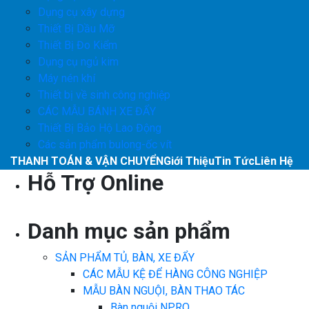
Dụng cụ xây dựng
Thiết Bị Dầu Mỡ
Thiết Bị Đo Kiểm
Dụng cụ ngủ kim
Máy nén khí
Thiết bị về sinh công nghiệp
CÁC MẪU BÁNH XE ĐẨY
Thiết Bị Bảo Hộ Lao Động
Các sản phẩm bulong-ốc vít
THANH TOÁN & VẬN CHUYỂN
Giới Thiệu
Tin Tức
Liên Hệ
Hỗ Trợ Online
Danh mục sản phẩm
SẢN PHẨM TỦ, BÀN, XE ĐẨY
CÁC MẪU KỆ ĐỂ HÀNG CÔNG NGHIỆP
MẪU BÀN NGUỘI, BÀN THAO TÁC
Bàn nguội NPRO