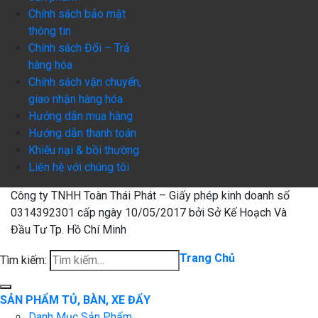
Chính sách bảo mật
thông tin
Chính sách Đổi – Trả
hàng hóa
Chính sách vận chuyển,
giao nhận hàng hóa
Hướng dẫn mua hàng
Hướng dẫn thanh toán
Khiếu nại & bồi thường
Liên hệ với chúng tôi
Công ty TNHH Toàn Thái Phát – Giấy phép kinh doanh số
0314392301 cấp ngày 10/05/2017 bởi Sở Kế Hoạch Và
Đầu Tư Tp. Hồ Chí Minh
Trang Chủ
Tìm kiếm:
SẢN PHẨM TỦ, BÀN, XE ĐẨY
Danh Mục Sản Phẩm