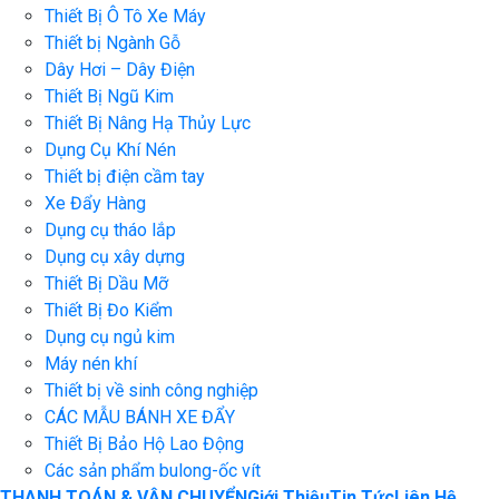
Thiết Bị Ô Tô Xe Máy
Thiết bị Ngành Gỗ
Dây Hơi – Dây Điện
Thiết Bị Ngũ Kim
Thiết Bị Nâng Hạ Thủy Lực
Dụng Cụ Khí Nén
Thiết bị điện cầm tay
Xe Đẩy Hàng
Dụng cụ tháo lắp
Dụng cụ xây dựng
Thiết Bị Dầu Mỡ
Thiết Bị Đo Kiểm
Dụng cụ ngủ kim
Máy nén khí
Thiết bị về sinh công nghiệp
CÁC MẪU BÁNH XE ĐẨY
Thiết Bị Bảo Hộ Lao Động
Các sản phẩm bulong-ốc vít
THANH TOÁN & VẬN CHUYỂN
Giới Thiệu
Tin Tức
Liên Hệ