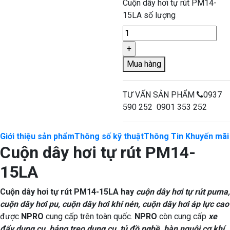
Cuộn dây hơi tự rút PM14-
15LA số lượng
Mua hàng
TƯ VẤN SẢN PHẨM
0937
590 252 0901 353 252
Giới thiệu sản phẩm
Thông số kỹ thuật
Thông Tin Khuyến mãi
Cuộn dây hơi tự rút PM14-
15LA
Cuộn dây hơi tự rút PM14-15LA hay
cuộn dây hơi tự rút puma,
cuộn dây hơi pu, cuộn dây hơi khí nén, cuộn dây hơi áp lực cao
được
NPRO
cung cấp trên toàn quốc.
NPRO
còn cung cấp
xe
đẩy dụng cụ, bảng treo dụng cụ, tủ đồ nghề, bàn nguội cơ khí