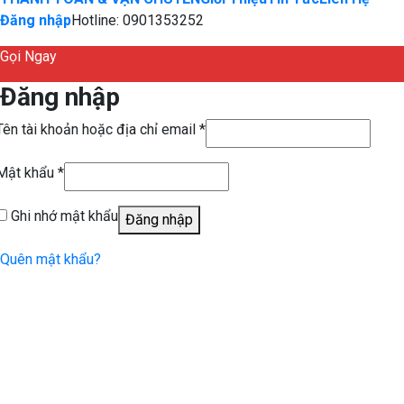
Đăng nhập
Hotline: 0901353252
Gọi Ngay
Đăng nhập
Tên tài khoản hoặc địa chỉ email
*
Mật khẩu
*
Ghi nhớ mật khẩu
Đăng nhập
Quên mật khẩu?