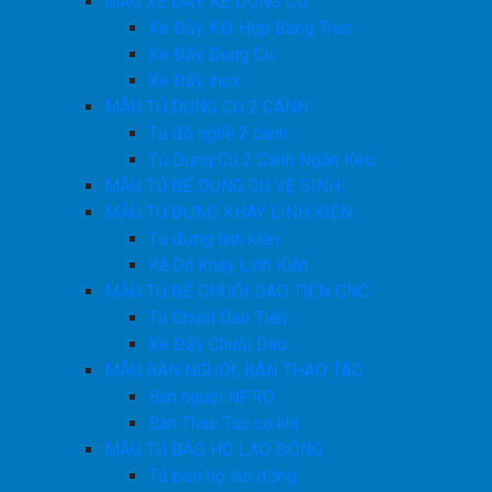
MẪU XE ĐẨY, KỆ DỤNG CỤ
Xe Đẩy Kết Hợp Bảng Treo
Xe Đẩy Dụng Cụ
Xe Đẩy inox
MẪU TỦ DỤNG CỤ 2 CÁNH
Tủ đồ nghề 2 cánh
Tủ Dụng Cụ 2 Cánh Ngăn Kéo
MẪU TỦ ĐỂ DỤNG CỤ VỆ SINH
MẪU TỦ ĐỰNG KHAY LINH KIỆN
Tủ đựng linh kiện
Kệ Để Khay Linh Kiện
MẪU TỦ ĐỂ CHUÔI DAO TIỆN CNC
Tủ Chuôi Dao Tiện
Xe Đẩy Chuôi Dao
MẪU BÀN NGUỘI, BÀN THAO TÁC
Bàn nguội NPRO
Bàn Thao Tác cơ khí
MẪU TỦ BẢO HỘ LAO ĐỘNG
Tủ bảo hộ lao động