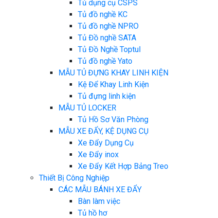
Tủ dụng cụ CSPS
Tủ đồ nghề KC
Tủ đồ nghề NPRO
Tủ Đồ nghề SATA
Tủ Đồ Nghề Toptul
Tủ đồ nghề Yato
MẪU TỦ ĐỰNG KHAY LINH KIỆN
Kệ Để Khay Linh Kiện
Tủ đựng linh kiện
MẪU TỦ LOCKER
Tủ Hồ Sơ Văn Phòng
MẪU XE ĐẨY, KỆ DỤNG CỤ
Xe Đẩy Dụng Cụ
Xe Đẩy inox
Xe Đẩy Kết Hợp Bảng Treo
Thiết Bị Công Nghiệp
CÁC MẪU BÁNH XE ĐẨY
Bàn làm việc
Tủ hồ hơ