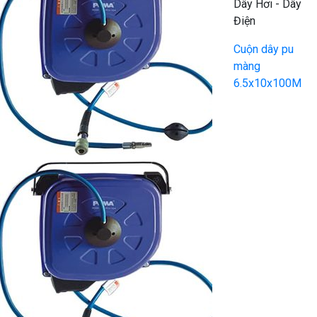
Dây Hơi - Dây
Điện
Cuộn dây pu
màng
6.5x10x100M