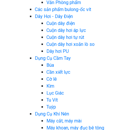
Văn Phòng phẩm
Các sản phẩm bulong-ốc vít
Dây Hơi - Dây Điện
Cuộn dây điện
Cuộn dây hơi áp lực
Cuộn dây hơi tự rút
Cuộn dây hơi xoắn lò so
Dây hơi PU
Dụng Cụ Cầm Tay
Búa
Cần xiết lực
Cờ lê
Kìm
Lục Giác
Tu Vít
Tuýp
Dụng Cụ Khí Nén
Máy cắt, máy mài
Máy khoan, máy đục bê tông