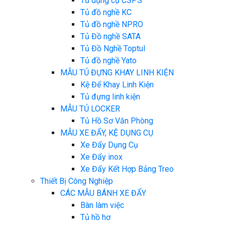
Tủ dụng cụ CSPS
Tủ đồ nghề KC
Tủ đồ nghề NPRO
Tủ Đồ nghề SATA
Tủ Đồ Nghề Toptul
Tủ đồ nghề Yato
MẪU TỦ ĐỰNG KHAY LINH KIỆN
Kệ Để Khay Linh Kiện
Tủ đựng linh kiện
MẪU TỦ LOCKER
Tủ Hồ Sơ Văn Phòng
MẪU XE ĐẨY, KỆ DỤNG CỤ
Xe Đẩy Dụng Cụ
Xe Đẩy inox
Xe Đẩy Kết Hợp Bảng Treo
Thiết Bị Công Nghiệp
CÁC MẪU BÁNH XE ĐẨY
Bàn làm việc
Tủ hồ hơ