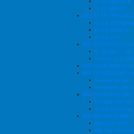
Tủ Đồ nghề SATA
Tủ đồ nghề KC
MẪU XE ĐẨY, KỆ DỤNG 
Xe Đẩy Kết Hợp Bả
Xe Đẩy Dụng Cụ
Xe Đẩy inox
MẪU TỦ DỤNG CỤ 2 CÁ
Tủ đồ nghề 2 cánh
Tủ Dụng Cụ 2 Cán
MẪU TỦ ĐỂ DỤNG CỤ VỆ
MẪU TỦ ĐỰNG KHAY LI
Tủ đựng linh kiện
Kệ Để Khay Linh Ki
MẪU TỦ ĐỂ CHUÔI DAO 
Tủ Chuôi Dao Tiện
Xe Đẩy Chuôi Dao
MẪU BÀN NGUỘI, BÀN 
Bàn nguội NPRO
Bàn Thao Tác cơ kh