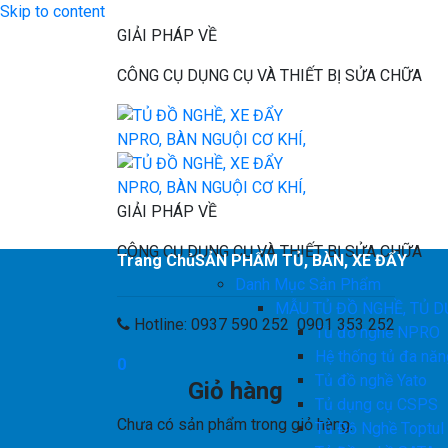
Skip to content
GIẢI PHÁP VỀ
CÔNG CỤ DỤNG CỤ VÀ THIẾT BỊ SỬA CHỮA
GIẢI PHÁP VỀ
CÔNG CỤ DỤNG CỤ VÀ THIẾT BỊ SỬA CHỮA
Trang Chủ
SẢN PHẨM TỦ, BÀN, XE ĐẨY
Danh Mục Sản Phẩm
MẪU TỦ ĐỒ NGHỀ, TỦ D
Hotline: 0937 590 252 0901 353 252
Tủ đồ nghề NPRO
Hệ thống tủ đa nă
0
Tủ đồ nghề Yato
Giỏ hàng
Tủ dụng cụ CSPS
Chưa có sản phẩm trong giỏ hàng.
Tủ Đồ Nghề Toptul