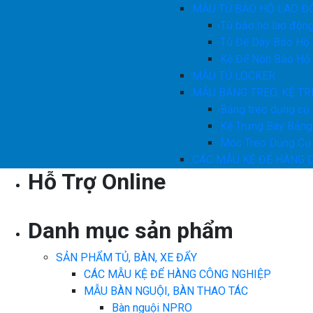
MẪU TỦ BẢO HỘ LAO Đ
Tủ bảo hộ lao độn
Tủ Đế Dày Bảo Hộ
Kệ Để Nón Bảo Hộ
MẪU TỦ LOCKER
MẪU BẢNG TREO, KỆ TR
Bảng treo dụng cụ
Kệ Trưng Bày Bảng
Móc Treo Dụng Cụ
CÁC MẪU KỆ ĐỂ HÀNG 
Hỗ Trợ Online
Danh mục sản phẩm
SẢN PHẨM TỦ, BÀN, XE ĐẨY
CÁC MẪU KỆ ĐỂ HÀNG CÔNG NGHIỆP
MẪU BÀN NGUỘI, BÀN THAO TÁC
Bàn nguội NPRO