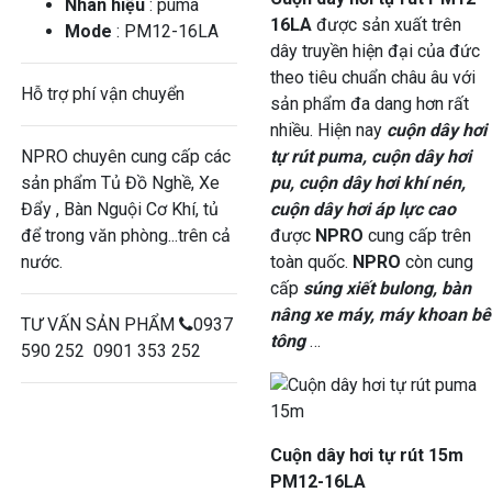
Nhãn hiệu
: puma
16LA
được sản xuất trên
Mode
: PM12-16LA
dây truyền hiện đại của đức
theo tiêu chuẩn châu âu với
Hỗ trợ phí vận chuyển
sản phẩm đa dang hơn rất
nhiều. Hiện nay
cuộn dây hơi
NPRO chuyên cung cấp các
tự rút puma, cuộn dây hơi
sản phẩm Tủ Đồ Nghề, Xe
pu, cuộn dây hơi khí nén,
Đẩy , Bàn Nguội Cơ Khí, tủ
cuộn dây hơi áp lực cao
để trong văn phòng...trên cả
được
NPRO
cung cấp trên
nước.
toàn quốc.
NPRO
còn cung
cấp
súng xiết bulong, bàn
nâng xe máy, máy khoan bê
TƯ VẤN SẢN PHẨM
0937
tông
…
590 252 0901 353 252
Cuộn dây hơi tự rút 15m
PM12-16LA