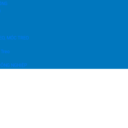
ỘNG
g
EO, MÓC TREO
 Treo
CÔNG NGHIỆP