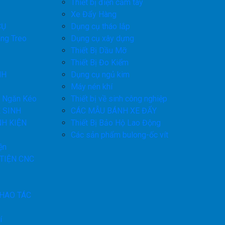
Thiết bị điện cầm tay
Xe Đẩy Hàng
CỤ
Dụng cụ tháo lắp
ng Treo
Dụng cụ xây dựng
Thiết Bị Dầu Mỡ
Thiết Bị Đo Kiểm
NH
Dụng cụ ngủ kim
Máy nén khí
h Ngăn Kéo
Thiết bị về sinh công nghiệp
 SINH
CÁC MẪU BÁNH XE ĐẨY
NH KIỆN
Thiết Bị Bảo Hộ Lao Động
Các sản phẩm bulong-ốc vít
ện
TIỆN CNC
THAO TÁC
í