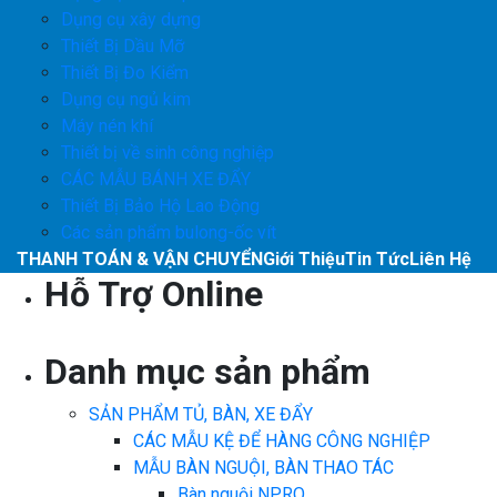
Dụng cụ xây dựng
Thiết Bị Dầu Mỡ
Thiết Bị Đo Kiểm
Dụng cụ ngủ kim
Máy nén khí
Thiết bị về sinh công nghiệp
CÁC MẪU BÁNH XE ĐẨY
Thiết Bị Bảo Hộ Lao Động
Các sản phẩm bulong-ốc vít
THANH TOÁN & VẬN CHUYỂN
Giới Thiệu
Tin Tức
Liên Hệ
Hỗ Trợ Online
Danh mục sản phẩm
SẢN PHẨM TỦ, BÀN, XE ĐẨY
CÁC MẪU KỆ ĐỂ HÀNG CÔNG NGHIỆP
MẪU BÀN NGUỘI, BÀN THAO TÁC
Bàn nguội NPRO