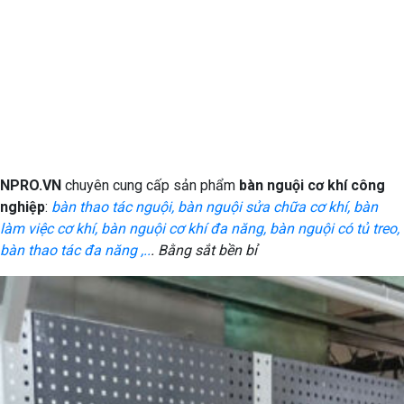
NPRO.VN
chuyên cung cấp sản phẩm
bàn nguội cơ khí công
nghiệp
:
bàn thao tác nguội, bàn nguội sửa chữa cơ khí, bàn
làm việc cơ khí, bàn nguội cơ khí đa năng, bàn nguội có tủ treo,
bàn thao tác đa năng ,..
. Bằng sắt bền bỉ