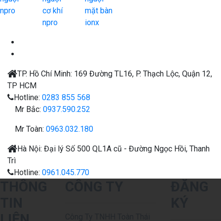
npro
cơ khí
mặt bàn
npro
ionx
TP. Hồ Chí Minh:
169 Đường TL16, P. Thạch Lộc, Quận 12,
TP HCM
Hotline:
0283 855 568
Mr Bắc:
0937.590.252
Mr Toàn:
0963.032.180
Hà Nội:
Đại lý
Số 500 QL1A cũ - Đường Ngọc Hồi, Thanh
Trì
Hotline:
0961.045.770
THÔNG
CÔNG TY
ĐĂNG
TIN
KÝ
LIÊN
Công Ty TNHH Toàn Thái