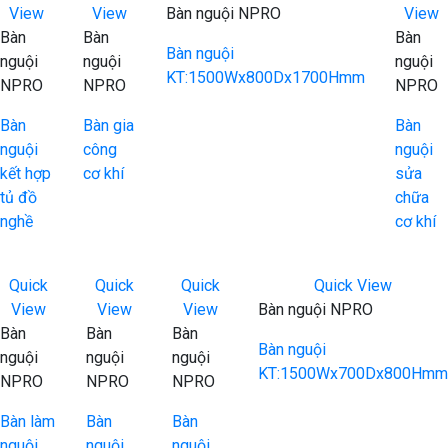
View
View
Bàn nguội NPRO
View
Bàn
Bàn
Bàn
Bàn nguội
nguội
nguội
nguội
KT:1500Wx800Dx1700Hmm
NPRO
NPRO
NPRO
Bàn
Bàn gia
Bàn
nguội
công
nguội
kết hợp
cơ khí
sửa
tủ đồ
chữa
nghề
cơ khí
Quick
Quick
Quick
Quick View
View
View
View
Bàn nguội NPRO
Bàn
Bàn
Bàn
Bàn nguội
nguội
nguội
nguội
KT:1500Wx700Dx800Hmm
NPRO
NPRO
NPRO
Bàn làm
Bàn
Bàn
nguội
nguội
nguội