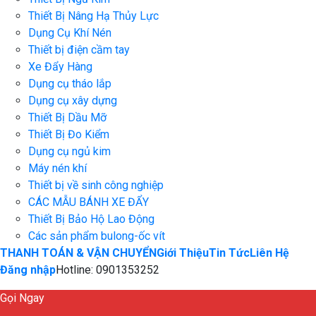
Thiết Bị Nâng Hạ Thủy Lực
Dụng Cụ Khí Nén
Thiết bị điện cầm tay
Xe Đẩy Hàng
Dụng cụ tháo lắp
Dụng cụ xây dựng
Thiết Bị Dầu Mỡ
Thiết Bị Đo Kiểm
Dụng cụ ngủ kim
Máy nén khí
Thiết bị về sinh công nghiệp
CÁC MẪU BÁNH XE ĐẨY
Thiết Bị Bảo Hộ Lao Động
Các sản phẩm bulong-ốc vít
THANH TOÁN & VẬN CHUYỂN
Giới Thiệu
Tin Tức
Liên Hệ
Đăng nhập
Hotline: 0901353252
Gọi Ngay