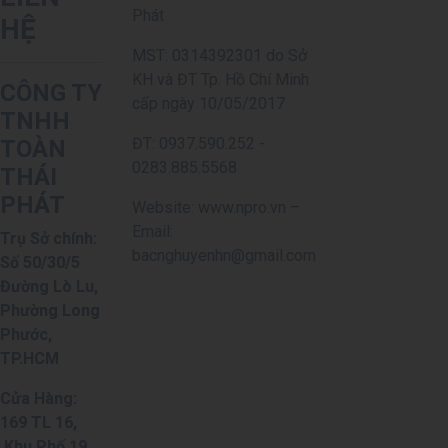
Phát
HỆ
MST: 0314392301 do Sở
KH và ĐT Tp. Hồ Chí Minh
CÔNG TY
cấp ngày 10/05/2017
TNHH
ĐT: 0937.590.252 -
TOÀN
0283.885.5568
THÁI
PHÁT
Website: www.npro.vn –
Email:
Trụ Sở chính:
bacnghuyenhn@gmail.com
Số 50/30/5
Đường Lò Lu,
Phường Long
Phước,
TP.HCM
Cửa Hàng:
169 TL 16,
Khu Phố 19,