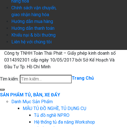
hàng hóa
Chính sách vận chuyển,
giao nhận hàng hóa
Hướng dẫn mua hàng
Hướng dẫn thanh toán
Khiếu nại & bồi thường
Liên hệ với chúng tôi
Công ty TNHH Toàn Thái Phát – Giấy phép kinh doanh số
0314392301 cấp ngày 10/05/2017 bởi Sở Kế Hoạch Và
Đầu Tư Tp. Hồ Chí Minh
Trang Chủ
Tìm kiếm:
SẢN PHẨM TỦ, BÀN, XE ĐẨY
Danh Mục Sản Phẩm
MẪU TỦ ĐỒ NGHỀ, TỦ DỤNG CỤ
Tủ đồ nghề NPRO
Hệ thống tủ đa năng Workshop