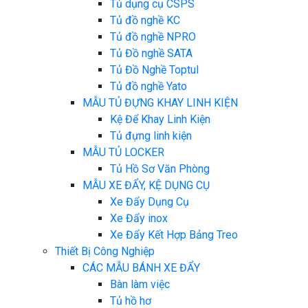
Tủ dụng cụ CSPS
Tủ đồ nghề KC
Tủ đồ nghề NPRO
Tủ Đồ nghề SATA
Tủ Đồ Nghề Toptul
Tủ đồ nghề Yato
MẪU TỦ ĐỰNG KHAY LINH KIỆN
Kệ Để Khay Linh Kiện
Tủ đựng linh kiện
MẪU TỦ LOCKER
Tủ Hồ Sơ Văn Phòng
MẪU XE ĐẨY, KỆ DỤNG CỤ
Xe Đẩy Dụng Cụ
Xe Đẩy inox
Xe Đẩy Kết Hợp Bảng Treo
Thiết Bị Công Nghiệp
CÁC MẪU BÁNH XE ĐẨY
Bàn làm việc
Tủ hồ hơ