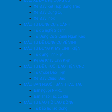
MẪU XE ĐẨY, KỆ DỤNG CỤ
Xe Đẩy Kết Hợp Bảng Treo
Xe Đẩy Dụng Cụ
Xe Đẩy inox
MẪU TỦ DỤNG CỤ 2 CÁNH
Tủ đồ nghề 2 cánh
Tủ Dụng Cụ 2 Cánh Ngăn Kéo
MẪU TỦ ĐỂ DỤNG CỤ VỆ SINH
MẪU TỦ ĐỰNG KHAY LINH KIỆN
Tủ đựng linh kiện
Kệ Để Khay Linh Kiện
MẪU TỦ ĐỂ CHUÔI DAO TIỆN CNC
Tủ Chuôi Dao Tiện
Xe Đẩy Chuôi Dao
MẪU BÀN NGUỘI, BÀN THAO TÁC
Bàn nguội NPRO
Bàn Thao Tác cơ khí
MẪU TỦ BẢO HỘ LAO ĐỘNG
Tủ bảo hộ lao động