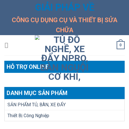
Skip
GIẢI PHÁP VỀ
to
content
CÔNG CỤ DỤNG CỤ VÀ THIẾT BỊ SỬA
CHỮA
0
HỖ TRỢ ONLINE
DANH MỤC SẢN PHẨM
SẢN PHẨM TỦ, BÀN, XE ĐẨY
Thiết Bị Công Nghiệp