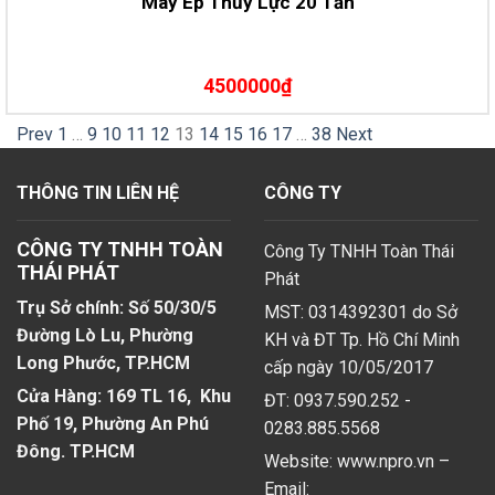
Máy Ép Thủy Lực 20 Tấn
4500000₫
Prev
1
…
9
10
11
12
13
14
15
16
17
…
38
Next
THÔNG TIN LIÊN HỆ
CÔNG TY
CÔNG TY TNHH TOÀN
Công Ty TNHH Toàn Thái
THÁI PHÁT
Phát
Trụ Sở chính: Số 50/30/5
MST: 0314392301 do Sở
Đường Lò Lu, Phường
KH và ĐT Tp. Hồ Chí Minh
Long Phước, TP.HCM
cấp ngày 10/05/2017
Cửa Hàng: 169 TL 16, Khu
ĐT: 0937.590.252 -
Phố 19, Phường An Phú
0283.885.5568
Đông. TP.HCM
Website: www.npro.vn –
Email: