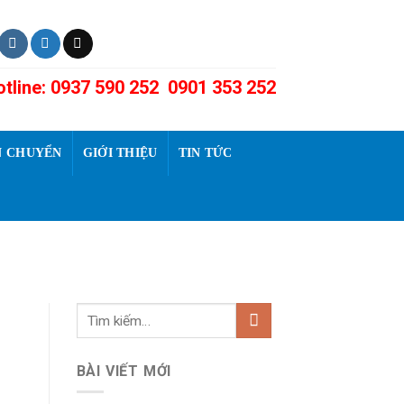
tline: 0937 590 252 0901 353 252
N CHUYỂN
GIỚI THIỆU
TIN TỨC
BÀI VIẾT MỚI