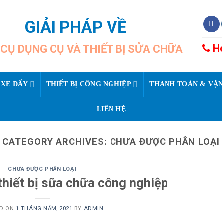
GIẢI PHÁP VỀ
Ho
CỤ DỤNG CỤ VÀ THIẾT BỊ SỬA CHỮA
 XE ĐẨY
THIẾT BỊ CÔNG NGHIỆP
THANH TOÁN & VẬ
LIÊN HỆ
CATEGORY ARCHIVES:
CHƯA ĐƯỢC PHÂN LOẠI
CHƯA ĐƯỢC PHÂN LOẠI
thiết bị sữa chữa công nghiệp
ED ON
1 THÁNG NĂM, 2021
BY
ADMIN