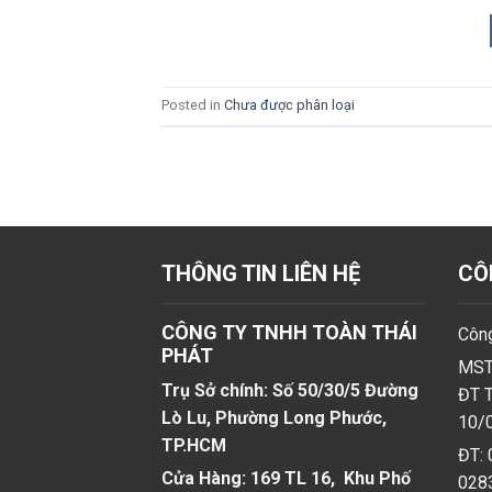
Posted in
Chưa được phân loại
THÔNG TIN LIÊN HỆ
CÔ
CÔNG TY TNHH TOÀN THÁI
Công
PHÁT
MST
Trụ Sở chính: Số 50/30/5 Đường
ĐT T
Lò Lu, Phường Long Phước,
10/
TP.HCM
ĐT: 
Cửa Hàng: 169 TL 16, Khu Phố
028