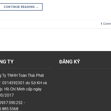
CONTINUE READING
→
1
Comm
NG TY
ĐĂNG KÝ
 Ty TNHH Toàn Thái Phát
: 0314392301 do Sở KH và
p. Hồ Chí Minh cấp ngày
05/2017
0937.590.252 -
3.885.5568